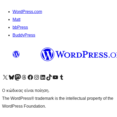
WordPress.com
Matt
bbPress
BuddyPress
Visit our X (formerly Twitter) account
Visit our Bluesky account
Επισκεφθείτε τον λογαριασμό μας στο Mastodon
Visit our Threads account
Επισκεφτείτε τη σελίδα μας στο Facebook
Επισκεφθείτε τον λογαριασμό μας Instagram
Επισκεφθείτε τον λογαριασμό μας LinkedIn
Visit our TikTok account
Visit our YouTube channel
Visit our Tumblr account
Ο κώδικας είναι ποίηση.
The WordPress® trademark is the intellectual property of the
WordPress Foundation.