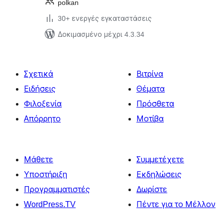
polkan
30+ ενεργές εγκαταστάσεις
Δοκιμασμένο μέχρι 4.3.34
Σχετικά
Βιτρίνα
Ειδήσεις
Θέματα
Φιλοξενία
Πρόσθετα
Απόρρητο
Μοτίβα
Μάθετε
Συμμετέχετε
Υποστήριξη
Εκδηλώσεις
Προγραμματιστές
Δωρίστε
WordPress.TV
Πέντε για το Μέλλον