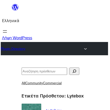
Μετάβαση
στο
Ελληνικά
περιεχόμενο
Λήψη WordPress
Plugin Directory
Αναζήτηση
All
Community
Commercial
Ετικέτα Πρόσθετου:
Lytebox