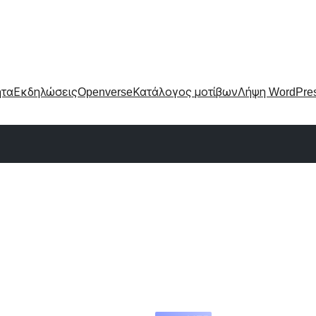
ητα
Εκδηλώσεις
Openverse
Κατάλογος μοτίβων
Λήψη WordPre