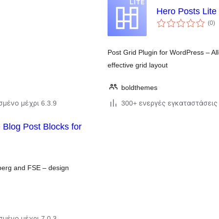
Hero Posts Lite
α
(0
)
σ
Post Grid Plugin for WordPress – Al
effective grid layout
boldthemes
σμένο μέχρι 6.3.9
300+ ενεργές εγκαταστάσεις
nberg and FSE – design
σμένο μέχρι 7.0.3