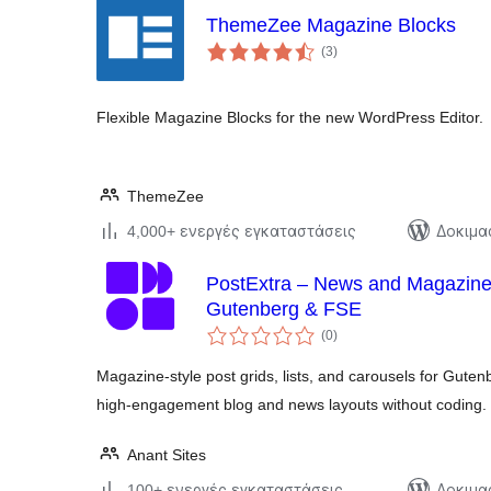
ThemeZee Magazine Blocks
αξιολογήσεις
(3
)
σύνολο
Flexible Magazine Blocks for the new WordPress Editor.
ThemeZee
4,000+ ενεργές εγκαταστάσεις
Δοκιμα
PostExtra – News and Magazine Blog Post Blocks for
Gutenberg & FSE
αξιολογήσεις
(0
)
σύνολο
Magazine‑style post grids, lists, and carousels for Gute
high‑engagement blog and news layouts without coding.
Anant Sites
100+ ενεργές εγκαταστάσεις
Δοκιμα