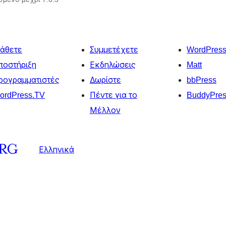
άθετε
Συμμετέχετε
WordPres
ποστήριξη
Εκδηλώσεις
Matt
ρογραμματιστές
Δωρίστε
bbPress
ordPress.TV
Πέντε για το
BuddyPre
Μέλλον
Ελληνικά