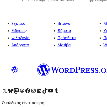
Σχετικά
Βιτρίνα
Μ
Ειδήσεις
Θέματα
Υ
Φιλοξενία
Πρόσθετα
Π
Απόρρητο
Μοτίβα
W
Visit our X (formerly Twitter) account
Visit our Bluesky account
Επισκεφθείτε τον λογαριασμό μας στο Mastodon
Visit our Threads account
Επισκεφτείτε τη σελίδα μας στο Facebook
Επισκεφθείτε τον λογαριασμό μας Instagram
Επισκεφθείτε τον λογαριασμό μας LinkedIn
Visit our TikTok account
Visit our YouTube channel
Visit our Tumblr account
Ο κώδικας είναι ποίηση.