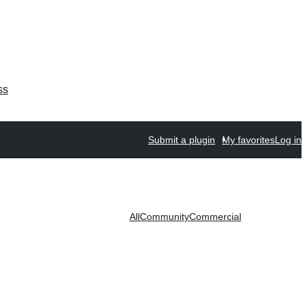
ss
Submit a plugin
My favorites
Log in
All
Community
Commercial