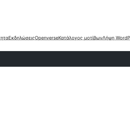
τητα
Εκδηλώσεις
Openverse
Κατάλογος μοτίβων
Λήψη WordP