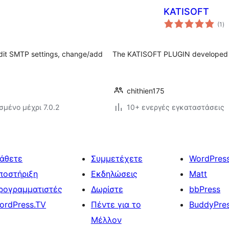
KATISOFT
αξ
(1
)
σ
edit SMTP settings, change/add
The KATISOFT PLUGIN developed 
chithien175
σμένο μέχρι 7.0.2
10+ ενεργές εγκαταστάσεις
άθετε
Συμμετέχετε
WordPres
ποστήριξη
Εκδηλώσεις
Matt
ρογραμματιστές
Δωρίστε
bbPress
ordPress.TV
Πέντε για το
BuddyPre
Μέλλον