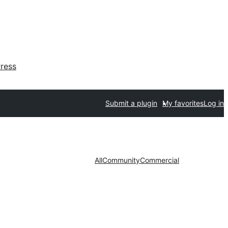
ress
Submit a plugin
My favorites
Log in
All
Community
Commercial