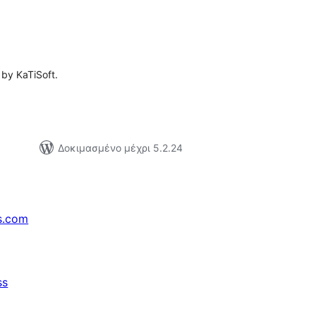
ιολογήσεις
ύνολο
by KaTiSoft.
Δοκιμασμένο μέχρι 5.2.24
s.com
ss