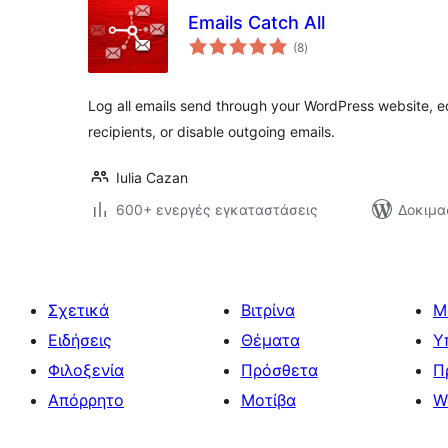
Emails Catch All
αξιολογήσεις
(8
)
σύνολο
Log all emails send through your WordPress website, 
recipients, or disable outgoing emails.
Iulia Cazan
600+ ενεργές εγκαταστάσεις
Δοκιμα
Σχετικά
Βιτρίνα
Μ
Ειδήσεις
Θέματα
Υ
Φιλοξενία
Πρόσθετα
Π
Απόρρητο
Μοτίβα
W