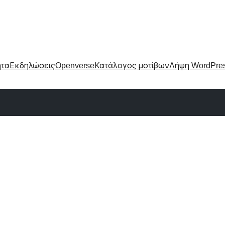
ητα
Εκδηλώσεις
Openverse
Κατάλογος μοτίβων
Λήψη WordPre