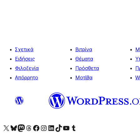
Σελιδοποίηση
άρθρων
Σχετικά
Βιτρίνα
Μ
Ειδήσεις
Θέματα
Υ
Φιλοξενία
Πρόσθετα
Π
Απόρρητο
Μοτίβα
W
Visit our X (formerly Twitter) account
Visit our Bluesky account
Επισκεφθείτε τον λογαριασμό μας στο Mastodon
Visit our Threads account
Επισκεφτείτε τη σελίδα μας στο Facebook
Επισκεφθείτε τον λογαριασμό μας Instagram
Επισκεφθείτε τον λογαριασμό μας LinkedIn
Visit our TikTok account
Visit our YouTube channel
Visit our Tumblr account