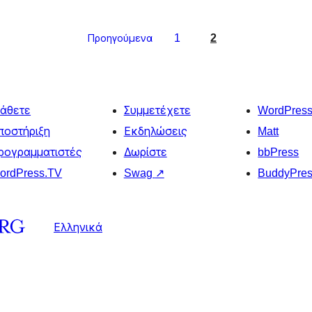
1
2
Προηγούμενα
άθετε
Συμμετέχετε
WordPres
ποστήριξη
Εκδηλώσεις
Matt
ρογραμματιστές
Δωρίστε
bbPress
ordPress.TV
Swag
↗
BuddyPre
Ελληνικά