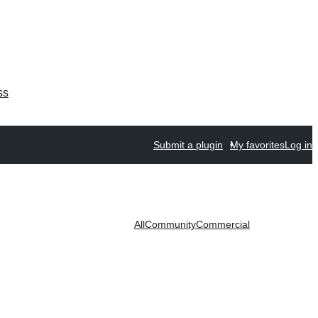
ss
Submit a plugin
My favorites
Log in
All
Community
Commercial