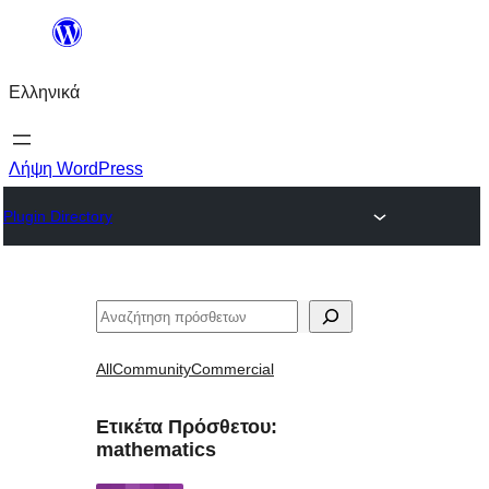
Μετάβαση
στο
Ελληνικά
περιεχόμενο
Λήψη WordPress
Plugin Directory
Αναζήτηση
All
Community
Commercial
Ετικέτα Πρόσθετου:
mathematics