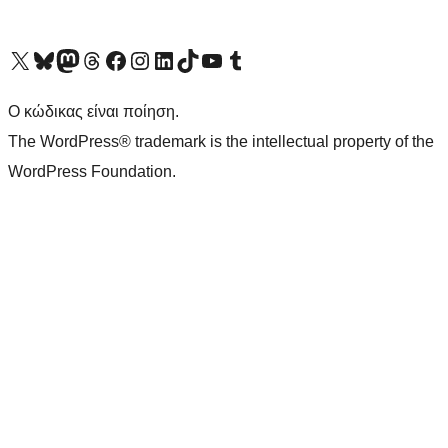
Visit our X (formerly Twitter) account
Visit our Bluesky account
Επισκεφθείτε τον λογαριασμό μας στο Mastodon
Visit our Threads account
Επισκεφτείτε τη σελίδα μας στο Facebook
Επισκεφθείτε τον λογαριασμό μας Instagram
Επισκεφθείτε τον λογαριασμό μας LinkedIn
Visit our TikTok account
Visit our YouTube channel
Visit our Tumblr account
Ο κώδικας είναι ποίηση.
The WordPress® trademark is the intellectual property of the
WordPress Foundation.