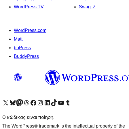
WordPress.TV
Swag
↗
WordPress.com
Matt
bbPress
BuddyPress
Visit our X (formerly Twitter) account
Visit our Bluesky account
Επισκεφθείτε τον λογαριασμό μας στο Mastodon
Visit our Threads account
Επισκεφτείτε τη σελίδα μας στο Facebook
Επισκεφθείτε τον λογαριασμό μας Instagram
Επισκεφθείτε τον λογαριασμό μας LinkedIn
Visit our TikTok account
Visit our YouTube channel
Visit our Tumblr account
Ο κώδικας είναι ποίηση.
The WordPress® trademark is the intellectual property of the