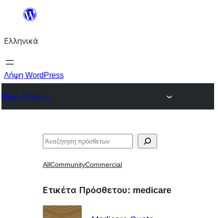
Μετάβαση
στο
Ελληνικά
περιεχόμενο
Λήψη WordPress
Plugin Directory
Αναζήτηση
All
Community
Commercial
Ετικέτα Πρόσθετου:
medicare