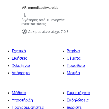
mmediasoftwarelab
Λιγότερες από 10 ενεργές
εγκαταστάσεις
Δοκιμασμένο μέχρι 7.0.3
Σχετικά
Βιτρίνα
Ειδήσεις
Θέματα
Φιλοξενία
Πρόσθετα
Απόρρητο
Μοτίβα
Μάθετε
Συμμετέχετε
Υποστήριξη
Εκδηλώσεις
Προγραμματιστές
Δωρίστε