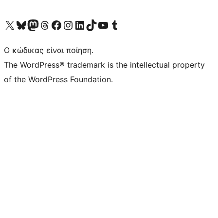
Visit our X (formerly Twitter) account
Visit our Bluesky account
Επισκεφθείτε τον λογαριασμό μας στο Mastodon
Visit our Threads account
Επισκεφτείτε τη σελίδα μας στο Facebook
Επισκεφθείτε τον λογαριασμό μας Instagram
Επισκεφθείτε τον λογαριασμό μας LinkedIn
Visit our TikTok account
Visit our YouTube channel
Visit our Tumblr account
Ο κώδικας είναι ποίηση.
The WordPress® trademark is the intellectual property
of the WordPress Foundation.