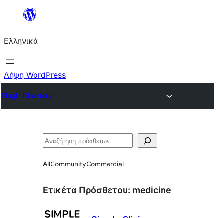
Μετάβαση
στο
Ελληνικά
περιεχόμενο
Λήψη WordPress
Plugin Directory
Αναζήτηση
All
Community
Commercial
Ετικέτα Πρόσθετου:
medicine