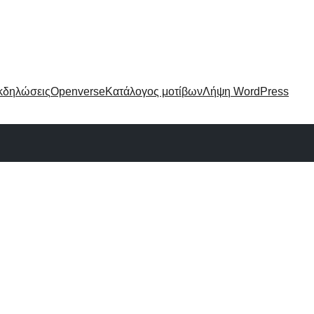
κδηλώσεις
Openverse
Κατάλογος μοτίβων
Λήψη WordPress