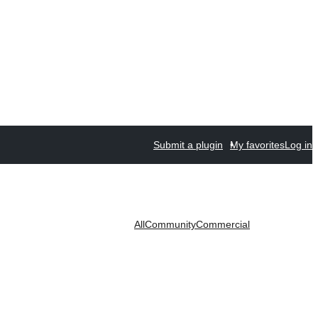
Submit a plugin
My favorites
Log in
All
Community
Commercial