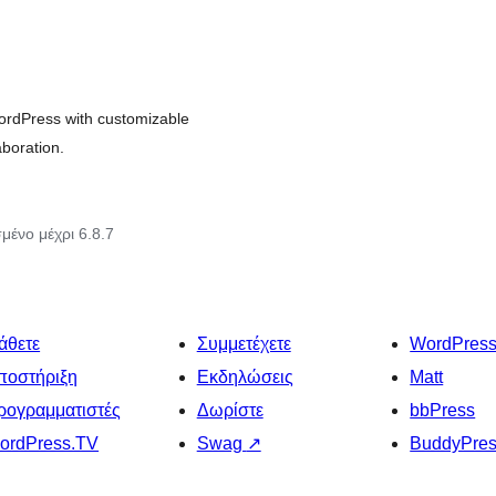
rdPress with customizable
boration.
μένο μέχρι 6.8.7
άθετε
Συμμετέχετε
WordPres
ποστήριξη
Εκδηλώσεις
Matt
ρογραμματιστές
Δωρίστε
bbPress
ordPress.TV
Swag
↗
BuddyPre