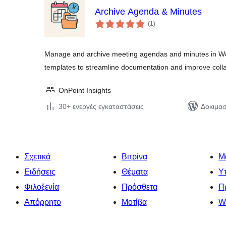
Archive Agenda & Minutes
αξιολογήσεις
(1
)
σύνολο
Manage and archive meeting agendas and minutes in Wo
templates to streamline documentation and improve colla
OnPoint Insights
30+ ενεργές εγκαταστάσεις
Δοκιμασ
Σχετικά
Βιτρίνα
Μ
Ειδήσεις
Θέματα
Υ
Φιλοξενία
Πρόσθετα
Π
Απόρρητο
Μοτίβα
W