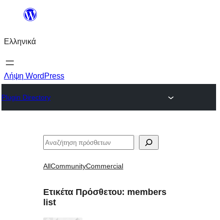
Μετάβαση
στο
Ελληνικά
περιεχόμενο
Λήψη WordPress
Plugin Directory
Αναζήτηση
All
Community
Commercial
Ετικέτα Πρόσθετου:
members
list