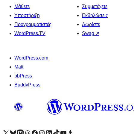
Μάθετε
Συμμετέχετε
Υποστήριξη
Εκδηλώσεις
Προγραμματιστές
Δωρίστε
WordPress.TV
Swag
↗
WordPress.com
Matt
bbPress
BuddyPress
Visit our X (formerly Twitter) account
Visit our Bluesky account
Επισκεφθείτε τον λογαριασμό μας στο Mastodon
Visit our Threads account
Επισκεφτείτε τη σελίδα μας στο Facebook
Επισκεφθείτε τον λογαριασμό μας Instagram
Επισκεφθείτε τον λογαριασμό μας LinkedIn
Visit our TikTok account
Visit our YouTube channel
Visit our Tumblr account