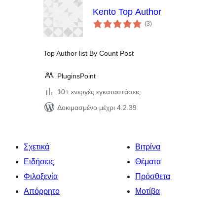
Kento Top Author
αξιολογήσεις
(3
)
σύνολο
Top Author list By Count Post
PluginsPoint
10+ ενεργές εγκαταστάσεις
Δοκιμασμένο μέχρι 4.2.39
Σχετικά
Βιτρίνα
Ειδήσεις
Θέματα
Φιλοξενία
Πρόσθετα
Απόρρητο
Μοτίβα