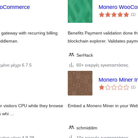
WooCommerce
Monero WooCom
αξ
(1
)
σ
gateway with recurring billing
Benefits Payment validation done th
iddleman.
blockchain explorer. Validates paym
SerHack
μένο μέχρι 6.7.5
60+ ενεργές εγκαταστάσεις
Monero Miner In
αξ
(1
)
σ
r visitors CPU while they browse
Embed a Monero Miner in your Web
rs whi …
schmiddim
μένο μέχρι 4.9.29
10+ ενεργές εγκαταστάσεις