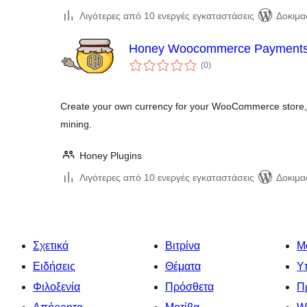
Λιγότερες από 10 ενεργές εγκαταστάσεις
Δοκιμα
Honey Woocommerce Payment
αξιολογήσεις
(0
)
σύνολο
Create your own currency for your WooCommerce store
mining.
Honey Plugins
Λιγότερες από 10 ενεργές εγκαταστάσεις
Δοκιμα
Σχετικά
Βιτρίνα
Μ
Ειδήσεις
Θέματα
Υ
Φιλοξενία
Πρόσθετα
Π