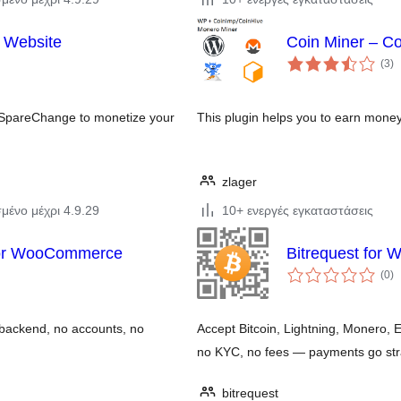
 Website
Coin Miner – C
αξ
(3
)
σ
 SpareChange to monetize your
This plugin helps you to earn money
zlager
μένο μέχρι 4.9.29
10+ ενεργές εγκαταστάσεις
for WooCommerce
Bitrequest for
αξ
(0
)
σ
ackend, no accounts, no
Accept Bitcoin, Lightning, Monero
no KYC, no fees — payments go stra
bitrequest