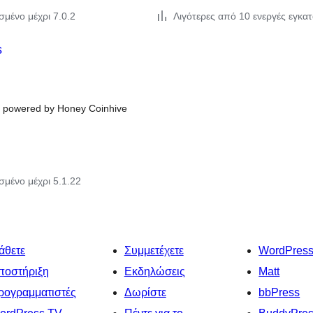
σμένο μέχρι 7.0.2
Λιγότερες από 10 ενεργές εγκα
s
, powered by Honey Coinhive
σμένο μέχρι 5.1.22
άθετε
Συμμετέχετε
WordPres
ποστήριξη
Εκδηλώσεις
Matt
ρογραμματιστές
Δωρίστε
bbPress