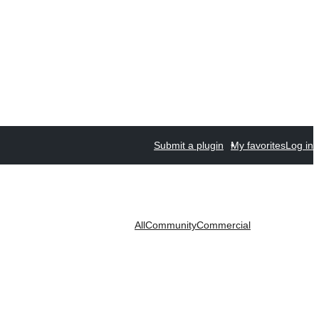
Submit a plugin
My favorites
Log in
All
Community
Commercial