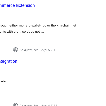
merce Extension
ιολογήσεις
ύνολο
rough either monero-wallet-rpc or the xmrchain.net
ents with cron, so does not …
Δοκιμασμένο μέχρι 5.7.15
tegration
ιολογήσεις
ύνολο
site
Δοκιμασμένο μέχρι 4.5.33