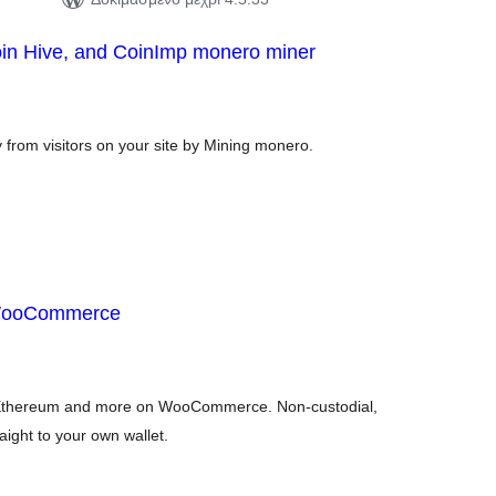
oin Hive, and CoinImp monero miner
ιολογήσεις
ύνολο
 from visitors on your site by Mining monero.
 WooCommerce
ιολογήσεις
ύνολο
, Ethereum and more on WooCommerce. Non-custodial,
ight to your own wallet.