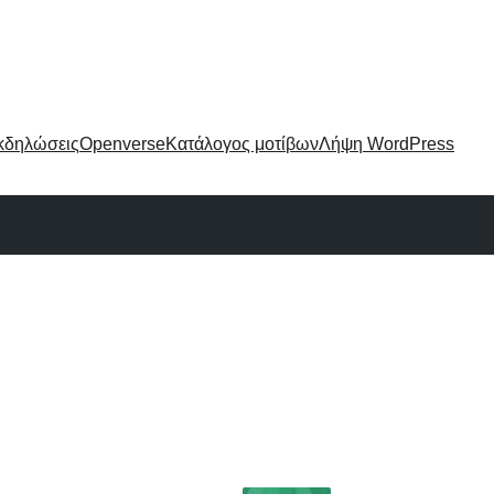
κδηλώσεις
Openverse
Κατάλογος μοτίβων
Λήψη WordPress