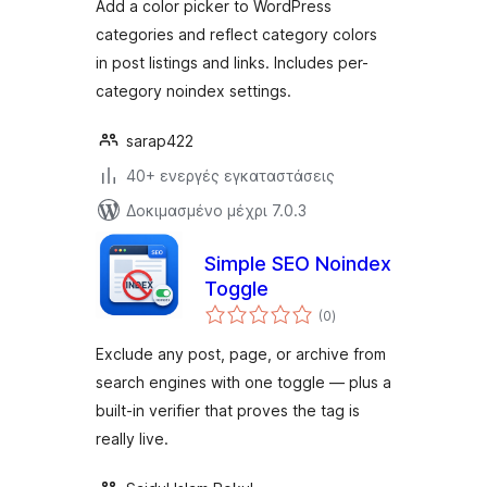
Add a color picker to WordPress
categories and reflect category colors
in post listings and links. Includes per-
category noindex settings.
sarap422
40+ ενεργές εγκαταστάσεις
Δοκιμασμένο μέχρι 7.0.3
Simple SEO Noindex
Toggle
αξιολογήσεις
(0
)
σύνολο
Exclude any post, page, or archive from
search engines with one toggle — plus a
built-in verifier that proves the tag is
really live.