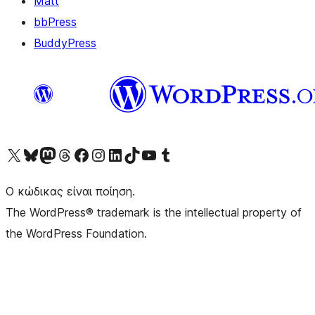
Matt
bbPress
BuddyPress
Visit our X (formerly Twitter) account
Visit our Bluesky account
Επισκεφθείτε τον λογαριασμό μας στο Mastodon
Visit our Threads account
Επισκεφτείτε τη σελίδα μας στο Facebook
Επισκεφθείτε τον λογαριασμό μας Instagram
Επισκεφθείτε τον λογαριασμό μας LinkedIn
Visit our TikTok account
Visit our YouTube channel
Visit our Tumblr account
Ο κώδικας είναι ποίηση.
The WordPress® trademark is the intellectual property of
the WordPress Foundation.