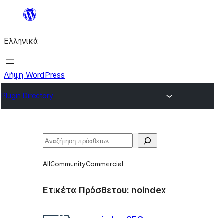
Μετάβαση
στο
Ελληνικά
περιεχόμενο
Λήψη WordPress
Plugin Directory
Αναζήτηση
All
Community
Commercial
Ετικέτα Πρόσθετου:
noindex