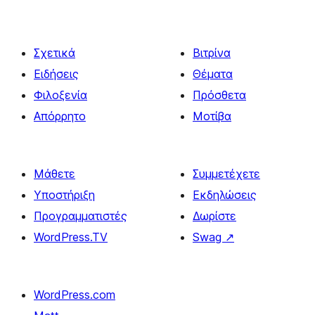
Σχετικά
Βιτρίνα
Ειδήσεις
Θέματα
Φιλοξενία
Πρόσθετα
Απόρρητο
Μοτίβα
Μάθετε
Συμμετέχετε
Υποστήριξη
Εκδηλώσεις
Προγραμματιστές
Δωρίστε
WordPress.TV
Swag
↗
WordPress.com