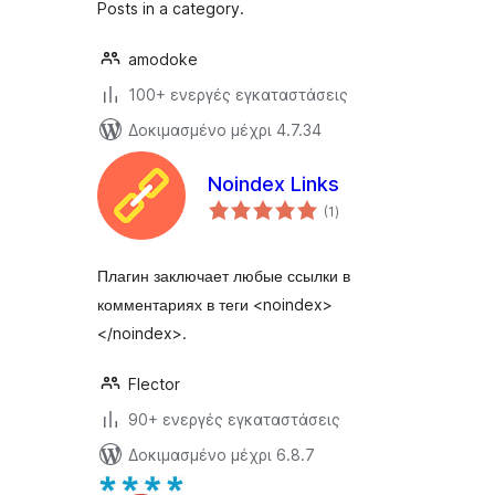
Posts in a category.
amodoke
100+ ενεργές εγκαταστάσεις
Δοκιμασμένο μέχρι 4.7.34
Noindex Links
αξιολογήσεις
(1
)
σύνολο
Плагин заключает любые ссылки в
комментариях в теги <noindex>
</noindex>.
Flector
90+ ενεργές εγκαταστάσεις
Δοκιμασμένο μέχρι 6.8.7