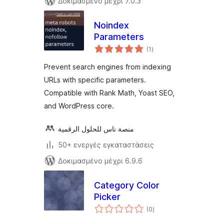
Δοκιμασμένο μέχρι 7.0.3
Noindex
Parameters
αξιολογήσεις
(1
)
σύνολο
Prevent search engines from indexing
URLs with specific parameters.
Compatible with Rank Math, Yoast SEO,
and WordPress core.
منصة ناس للحلول الرقمية
50+ ενεργές εγκαταστάσεις
Δοκιμασμένο μέχρι 6.9.6
Category Color
Picker
αξιολογήσεις
(0
)
σύνολο