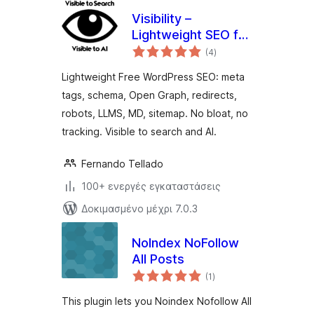
Visibility –
Lightweight SEO for
αξιολογήσεις
Search and AI
(4
)
σύνολο
Lightweight Free WordPress SEO: meta
tags, schema, Open Graph, redirects,
robots, LLMS, MD, sitemap. No bloat, no
tracking. Visible to search and AI.
Fernando Tellado
100+ ενεργές εγκαταστάσεις
Δοκιμασμένο μέχρι 7.0.3
NoIndex NoFollow
All Posts
αξιολογήσεις
(1
)
σύνολο
This plugin lets you Noindex Nofollow All