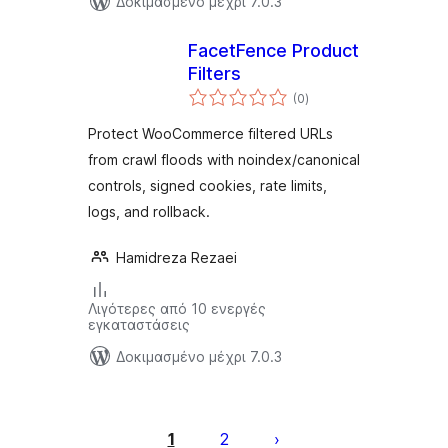
Δοκιμασμένο μέχρι 7.0.3
FacetFence Product
Filters
αξιολογήσεις
(0
)
σύνολο
Protect WooCommerce filtered URLs
from crawl floods with noindex/canonical
controls, signed cookies, rate limits,
logs, and rollback.
Hamidreza Rezaei
Λιγότερες από 10 ενεργές
εγκαταστάσεις
Δοκιμασμένο μέχρι 7.0.3
Σελιδοποίηση
άρθρων
1
2