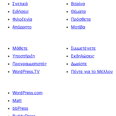
Σχετικά
Βιτρίνα
Ειδήσεις
Θέματα
Φιλοξενία
Πρόσθετα
Απόρρητο
Μοτίβα
Μάθετε
Συμμετέχετε
Υποστήριξη
Εκδηλώσεις
Προγραμματιστές
Δωρίστε
WordPress.TV
Πέντε για το Μέλλον
WordPress.com
Matt
bbPress