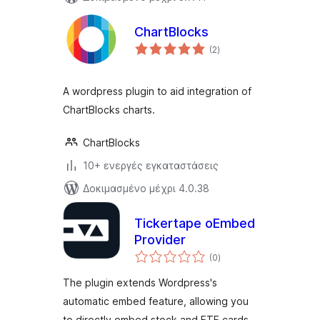
ChartBlocks
αξιολογήσεις
(2
)
σύνολο
A wordpress plugin to aid integration of
ChartBlocks charts.
ChartBlocks
10+ ενεργές εγκαταστάσεις
Δοκιμασμένο μέχρι 4.0.38
Tickertape oEmbed
Provider
αξιολογήσεις
(0
)
σύνολο
The plugin extends Wordpress's
automatic embed feature, allowing you
to directly embed stock and ETF cards