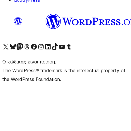
BuddyPress
Visit our X (formerly Twitter) account
Visit our Bluesky account
Επισκεφθείτε τον λογαριασμό μας στο Mastodon
Visit our Threads account
Επισκεφτείτε τη σελίδα μας στο Facebook
Επισκεφθείτε τον λογαριασμό μας Instagram
Επισκεφθείτε τον λογαριασμό μας LinkedIn
Visit our TikTok account
Visit our YouTube channel
Visit our Tumblr account
Ο κώδικας είναι ποίηση.
The WordPress® trademark is the intellectual property of
the WordPress Foundation.