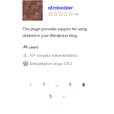
oEmbedder
αξιολογήσεις
(0
)
σύνολο
This plugin provides support for using
oEmbed in your Wordpress blog.
jwenl
10+ ενεργές εγκαταστάσεις
Δοκιμασμένο μέχρι 2.9.2
Σελιδοποίηση
άρθρων
1
3
4
…
5