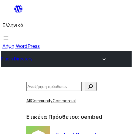
Μετάβαση
στο
Ελληνικά
περιεχόμενο
Λήψη WordPress
Plugin Directory
Αναζήτηση
All
Community
Commercial
Ετικέτα Πρόσθετου:
oembed