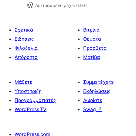
Δοκιμασμένο μέχρι 6.9.6
Σχετικά
Βιτρίνα
Ειδήσεις
Θέματα
Φιλοξενία
Πρόσθετα
Απόρρητο
Μοτίβα
Μάθετε
Συμμετέχετε
Υποστήριξη
Εκδηλώσεις
Προγραμματιστές
Δωρίστε
WordPress.TV
Swag
↗
WordPress.com