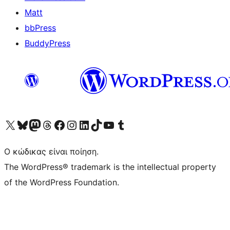
Matt
bbPress
BuddyPress
Visit our X (formerly Twitter) account
Visit our Bluesky account
Επισκεφθείτε τον λογαριασμό μας στο Mastodon
Visit our Threads account
Επισκεφτείτε τη σελίδα μας στο Facebook
Επισκεφθείτε τον λογαριασμό μας Instagram
Επισκεφθείτε τον λογαριασμό μας LinkedIn
Visit our TikTok account
Visit our YouTube channel
Visit our Tumblr account
Ο κώδικας είναι ποίηση.
The WordPress® trademark is the intellectual property
of the WordPress Foundation.