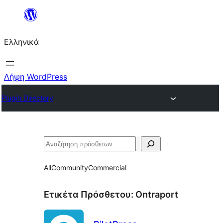
Μετάβαση
στο
Ελληνικά
περιεχόμενο
Λήψη WordPress
Plugin Directory
Αναζήτηση
All
Community
Commercial
Ετικέτα Πρόσθετου:
Ontraport