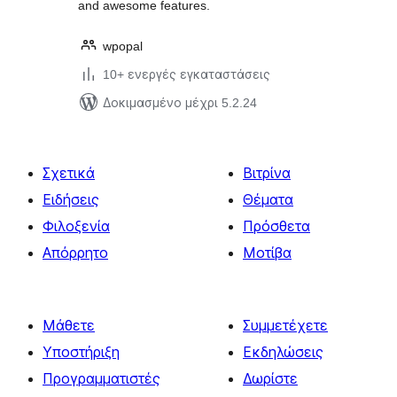
and awesome features.
wpopal
10+ ενεργές εγκαταστάσεις
Δοκιμασμένο μέχρι 5.2.24
Σχετικά
Βιτρίνα
Ειδήσεις
Θέματα
Φιλοξενία
Πρόσθετα
Απόρρητο
Μοτίβα
Μάθετε
Συμμετέχετε
Υποστήριξη
Εκδηλώσεις
Προγραμματιστές
Δωρίστε