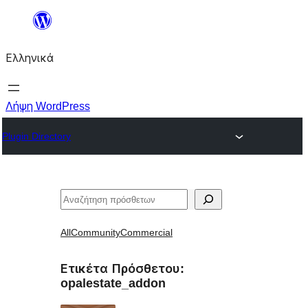
Μετάβαση
στο
Ελληνικά
περιεχόμενο
Λήψη WordPress
Plugin Directory
Αναζήτηση
All
Community
Commercial
Ετικέτα Πρόσθετου:
opalestate_addon