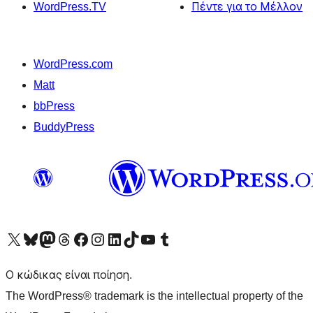
WordPress.TV
Πέντε για το Μέλλον
WordPress.com
Matt
bbPress
BuddyPress
Visit our X (formerly Twitter) account
Visit our Bluesky account
Επισκεφθείτε τον λογαριασμό μας στο Mastodon
Visit our Threads account
Επισκεφτείτε τη σελίδα μας στο Facebook
Επισκεφθείτε τον λογαριασμό μας Instagram
Επισκεφθείτε τον λογαριασμό μας LinkedIn
Visit our TikTok account
Visit our YouTube channel
Visit our Tumblr account
Ο κώδικας είναι ποίηση.
The WordPress® trademark is the intellectual property of the