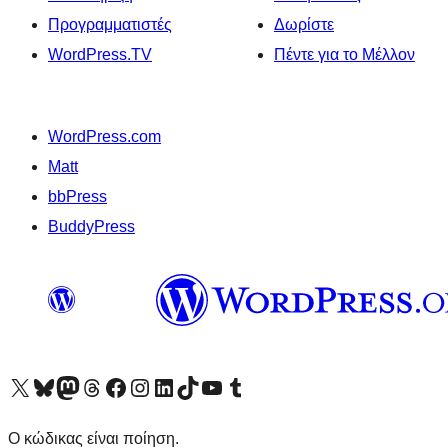
Προγραμματιστές
Δωρίστε
WordPress.TV
Πέντε για το Μέλλον
WordPress.com
Matt
bbPress
BuddyPress
Visit our X (formerly Twitter) account
Visit our Bluesky account
Επισκεφθείτε τον λογαριασμό μας στο Mastodon
Visit our Threads account
Επισκεφτείτε τη σελίδα μας στο Facebook
Επισκεφθείτε τον λογαριασμό μας Instagram
Επισκεφθείτε τον λογαριασμό μας LinkedIn
Visit our TikTok account
Visit our YouTube channel
Visit our Tumblr account
Ο κώδικας είναι ποίηση.