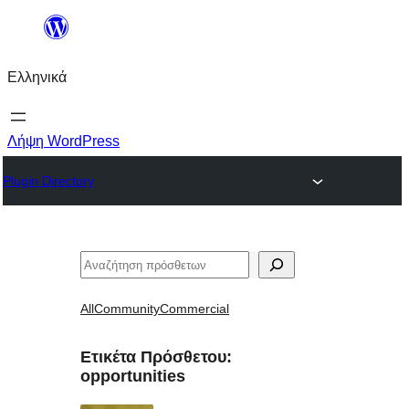
Μετάβαση
στο
Ελληνικά
περιεχόμενο
Λήψη WordPress
Plugin Directory
Αναζήτηση
All
Community
Commercial
Ετικέτα Πρόσθετου:
opportunities