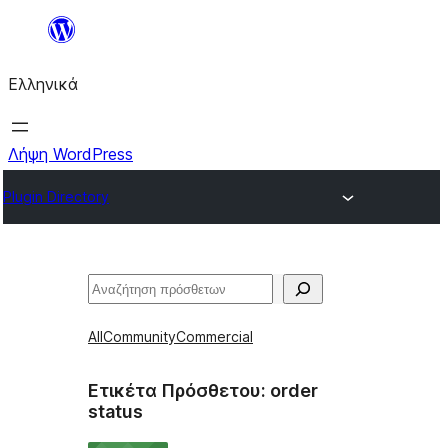
Μετάβαση
στο
Ελληνικά
περιεχόμενο
Λήψη WordPress
Plugin Directory
Αναζήτηση
All
Community
Commercial
Ετικέτα Πρόσθετου:
order
status