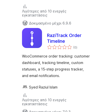
Λιγότερες από 10 ενεργές
εγκαταστάσεις
Δοκιμασμένο μέχρι 6.9.6
RaziTrack Order
Timeline
αξιολογήσεις
(0
)
σύνολο
WooCommerce order tracking: customer
dashboard, tracking timeline, custom
statuses, a 15-step progress tracker,
and email notifications.
Syed Raziul Islam
Λιγότερες από 10 ενεργές
εγκαταστάσεις
Δοκιμασμένο μέχρι 7.0.3