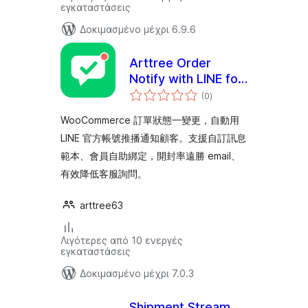
εγκαταστάσεις
Δοκιμασμένο μέχρι 6.9.6
Arttree Order
Notify with LINE for
αξιολογήσεις
WooCommerce
(0
)
σύνολο
WooCommerce 訂單狀態一變更，自動用
LINE 官方帳號推播通知顧客。支援自訂訊息
範本、會員自助綁定，開封率遠勝 email、
有效降低客服詢問。
arttree63
Λιγότερες από 10 ενεργές
εγκαταστάσεις
Δοκιμασμένο μέχρι 7.0.3
Shipment Stream