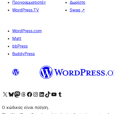
Προγραμματιστές
Δωρίστε
WordPress.TV
Swag
↗
WordPress.com
Matt
bbPress
BuddyPress
Visit our X (formerly Twitter) account
Visit our Bluesky account
Επισκεφθείτε τον λογαριασμό μας στο Mastodon
Visit our Threads account
Επισκεφτείτε τη σελίδα μας στο Facebook
Επισκεφθείτε τον λογαριασμό μας Instagram
Επισκεφθείτε τον λογαριασμό μας LinkedIn
Visit our TikTok account
Visit our YouTube channel
Visit our Tumblr account
Ο κώδικας είναι ποίηση.