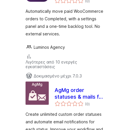
Orders for
(0
)
σύνολο
WooCommerce
Automatically move paid WooCommerce
orders to Completed, with a settings
panel and a one-time backlog tool. No
external services.
Luminos Agency
Λιγότερες από 10 ενεργές
εγκαταστάσεις
Δοκιμασμένο μέχρι 7.0.3
AgMg order
statuses & mails for
αξιολογήσεις
Woo
(0
)
σύνολο
Create unlimited custom order statuses
and automate email notifications for
each status. Improve your workflow and