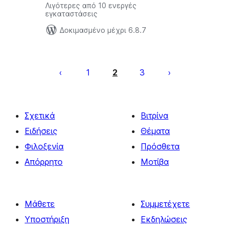
Λιγότερες από 10 ενεργές
εγκαταστάσεις
Δοκιμασμένο μέχρι 6.8.7
Σελιδοποίηση
άρθρων
1
2
3
Σχετικά
Βιτρίνα
Ειδήσεις
Θέματα
Φιλοξενία
Πρόσθετα
Απόρρητο
Μοτίβα
Μάθετε
Συμμετέχετε
Υποστήριξη
Εκδηλώσεις