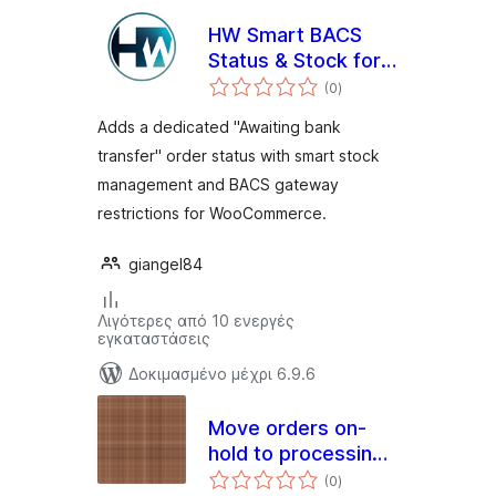
HW Smart BACS
Status & Stock for
αξιολογήσεις
WooCommerce
(0
)
σύνολο
Adds a dedicated "Awaiting bank
transfer" order status with smart stock
management and BACS gateway
restrictions for WooCommerce.
giangel84
Λιγότερες από 10 ενεργές
εγκαταστάσεις
Δοκιμασμένο μέχρι 6.9.6
Move orders on-
hold to processing
αξιολογήσεις
if successful
(0
)
σύνολο