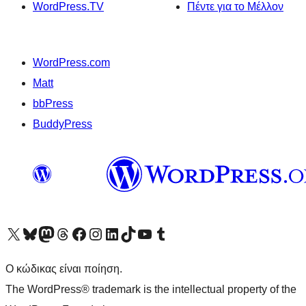
WordPress.TV
Πέντε για το Μέλλον
WordPress.com
Matt
bbPress
BuddyPress
Visit our X (formerly Twitter) account
Visit our Bluesky account
Επισκεφθείτε τον λογαριασμό μας στο Mastodon
Visit our Threads account
Επισκεφτείτε τη σελίδα μας στο Facebook
Επισκεφθείτε τον λογαριασμό μας Instagram
Επισκεφθείτε τον λογαριασμό μας LinkedIn
Visit our TikTok account
Visit our YouTube channel
Visit our Tumblr account
Ο κώδικας είναι ποίηση.
The WordPress® trademark is the intellectual property of the