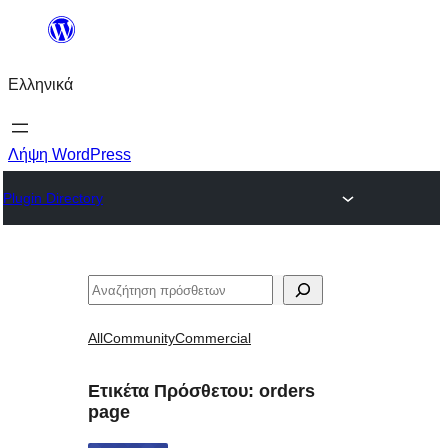
Μετάβαση
στο
Ελληνικά
περιεχόμενο
Λήψη WordPress
Plugin Directory
Αναζήτηση
All
Community
Commercial
Ετικέτα Πρόσθετου:
orders
page