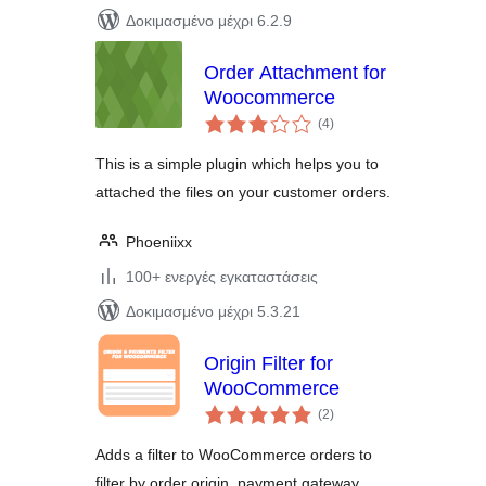
Δοκιμασμένο μέχρι 6.2.9
Order Attachment for
Woocommerce
αξιολογήσεις
(4
)
σύνολο
This is a simple plugin which helps you to
attached the files on your customer orders.
Phoeniixx
100+ ενεργές εγκαταστάσεις
Δοκιμασμένο μέχρι 5.3.21
Origin Filter for
WooCommerce
αξιολογήσεις
(2
)
σύνολο
Adds a filter to WooCommerce orders to
filter by order origin, payment gateway,