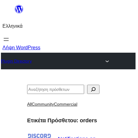
Μετάβαση
στο
Ελληνικά
περιεχόμενο
Λήψη WordPress
Plugin Directory
Αναζήτηση
All
Community
Commercial
Ετικέτα Πρόσθετου:
orders