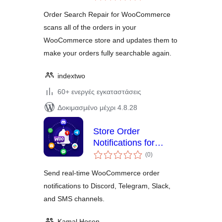
Order Search Repair for WooCommerce
scans all of the orders in your
WooCommerce store and updates them to
make your orders fully searchable again.
indextwo
60+ ενεργές εγκαταστάσεις
Δοκιμασμένο μέχρι 4.8.28
Store Order
Notifications for
αξιολογήσεις
WooCommerce
(0
)
σύνολο
Send real-time WooCommerce order
notifications to Discord, Telegram, Slack,
and SMS channels.
Kamal Hosen