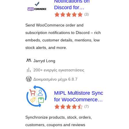
Notifications on
Discord for
αξιολογήσεις
WooCommerce
(3
)
σύνολο
Send WooCommerce order and
subscription notifications to Discord – rich
embeds, customer details, mentions, low
stock alerts, and more.
Jarryd Long
200+ ενεργές εγκαταστάσεις
Δοκιμασμένο μέχρι 6.8.7
MIPL Multistore Sync
for WooCommerce.
αξιολογήσεις
Sync Products, Stock
(7
)
σύνολο
and Orders.
Synchronize products, stock, orders,
customers, coupons and reviews