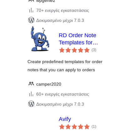
wpgenie2
70+ ενεργές εγκαταστάσεις
Δοκιμασμένο μέχρι 7.0.3
RD Order Note
Templates for
αξιολογήσεις
WooCommerce
(3
)
σύνολο
Create predefined templates for order
notes that you can apply to orders
camper2020
60+ ενεργές εγκαταστάσεις
Δοκιμασμένο μέχρι 7.0.3
Avify
αξιολογήσεις
(1
)
σύνολο