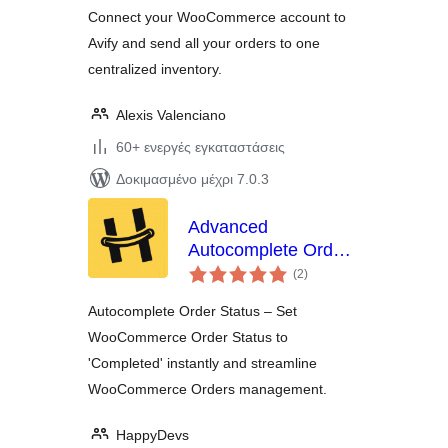
Connect your WooCommerce account to
Avify and send all your orders to one
centralized inventory.
Alexis Valenciano
60+ ενεργές εγκαταστάσεις
Δοκιμασμένο μέχρι 7.0.3
Advanced
Autocomplete Orders
αξιολογήσεις
for WooCommerce –
(2
)
σύνολο
By HappyDevs
Autocomplete Order Status – Set
WooCommerce Order Status to
'Completed' instantly and streamline
WooCommerce Orders management.
HappyDevs