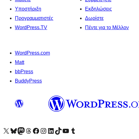
Υποστήριξη
Εκδηλώσεις
Προγραμματιστές
Δωρίστε
WordPress.TV
Πέντε για το Μέλλον
WordPress.com
Matt
bbPress
BuddyPress
Visit our X (formerly Twitter) account
Visit our Bluesky account
Επισκεφθείτε τον λογαριασμό μας στο Mastodon
Visit our Threads account
Επισκεφτείτε τη σελίδα μας στο Facebook
Επισκεφθείτε τον λογαριασμό μας Instagram
Επισκεφθείτε τον λογαριασμό μας LinkedIn
Visit our TikTok account
Visit our YouTube channel
Visit our Tumblr account