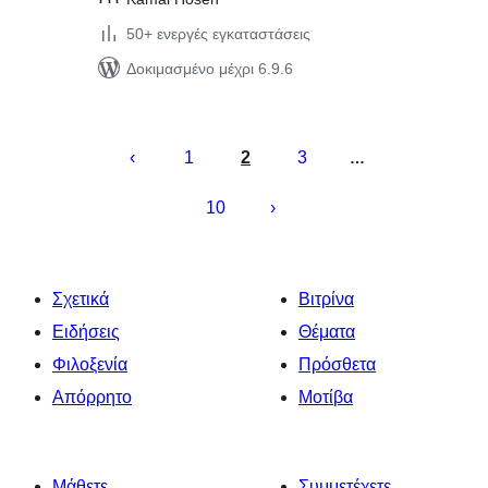
50+ ενεργές εγκαταστάσεις
Δοκιμασμένο μέχρι 6.9.6
Σελιδοποίηση
άρθρων
1
2
3
…
10
Σχετικά
Βιτρίνα
Ειδήσεις
Θέματα
Φιλοξενία
Πρόσθετα
Απόρρητο
Μοτίβα
Μάθετε
Συμμετέχετε