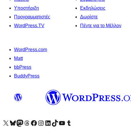
Υποστήριξη
Εκδηλώσεις
Προγραμματιστές
Δωρίστε
WordPress.TV
Πέντε για το Μέλλον
WordPress.com
Matt
bbPress
BuddyPress
Visit our X (formerly Twitter) account
Visit our Bluesky account
Επισκεφθείτε τον λογαριασμό μας στο Mastodon
Visit our Threads account
Επισκεφτείτε τη σελίδα μας στο Facebook
Επισκεφθείτε τον λογαριασμό μας Instagram
Επισκεφθείτε τον λογαριασμό μας LinkedIn
Visit our TikTok account
Visit our YouTube channel
Visit our Tumblr account