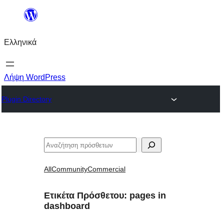
Μετάβαση
στο
Ελληνικά
περιεχόμενο
Λήψη WordPress
Plugin Directory
Αναζήτηση
All
Community
Commercial
Ετικέτα Πρόσθετου:
pages in
dashboard