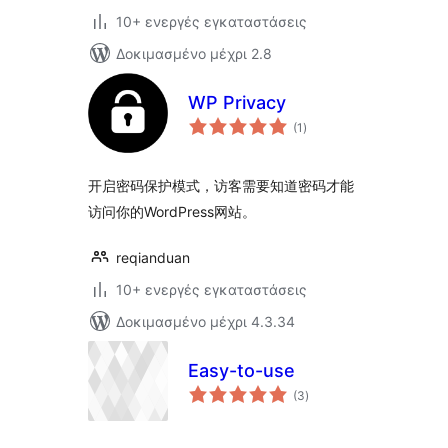
10+ ενεργές εγκαταστάσεις
Δοκιμασμένο μέχρι 2.8
WP Privacy
αξιολογήσεις
(1
)
σύνολο
开启密码保护模式，访客需要知道密码才能
访问你的WordPress网站。
reqianduan
10+ ενεργές εγκαταστάσεις
Δοκιμασμένο μέχρι 4.3.34
Easy-to-use
αξιολογήσεις
(3
)
σύνολο