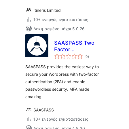
Itineris Limited
10+ ενεργές εγκαταστάσεις
Δοκιμασμένο μέχρι 5.0.26
SAASPASS Two
Factor
αξιολογήσεις
Authentication –
(0
)
σύνολο
2FA
SAASPASS provides the easiest way to
secure your Wordpress with two-factor
authentication (2FA) and enable
passwordless security. MFA made
amazing!
SAASPASS
10+ ενεργές εγκαταστάσεις
Δοκιμασμένο μέχρι 4.9.30