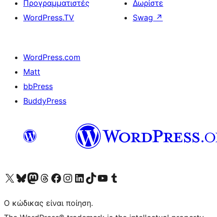
Προγραμματιστές
Δωρίστε
WordPress.TV
Swag
↗
WordPress.com
Matt
bbPress
BuddyPress
Visit our X (formerly Twitter) account
Visit our Bluesky account
Επισκεφθείτε τον λογαριασμό μας στο Mastodon
Visit our Threads account
Επισκεφτείτε τη σελίδα μας στο Facebook
Επισκεφθείτε τον λογαριασμό μας Instagram
Επισκεφθείτε τον λογαριασμό μας LinkedIn
Visit our TikTok account
Visit our YouTube channel
Visit our Tumblr account
Ο κώδικας είναι ποίηση.