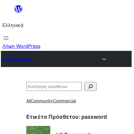
Μετάβαση
στο
Ελληνικά
περιεχόμενο
Λήψη WordPress
Plugin Directory
Αναζήτηση
All
Community
Commercial
Ετικέτα Πρόσθετου:
password