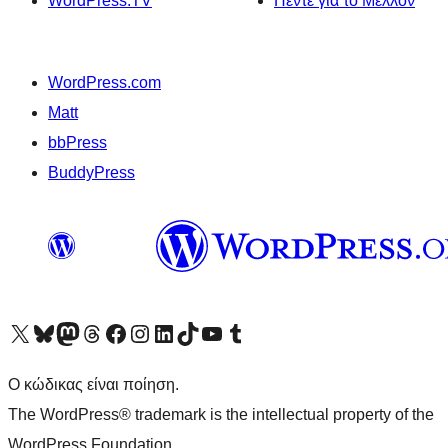
WordPress.TV
Πέντε για το Μέλλον
WordPress.com
Matt
bbPress
BuddyPress
Visit our X (formerly Twitter) account
Visit our Bluesky account
Επισκεφθείτε τον λογαριασμό μας στο Mastodon
Visit our Threads account
Επισκεφτείτε τη σελίδα μας στο Facebook
Επισκεφθείτε τον λογαριασμό μας Instagram
Επισκεφθείτε τον λογαριασμό μας LinkedIn
Visit our TikTok account
Visit our YouTube channel
Visit our Tumblr account
Ο κώδικας είναι ποίηση.
The WordPress® trademark is the intellectual property of the
WordPress Foundation.