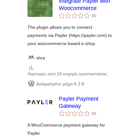
Integrate Payler with
Woocommerce
αξιολογήσεις
(0
)
σύνολο
The plugin allows you to connect
payments via Payler (https://payler.com) to
your woocommerce based e-shop.
shra
Λιγότερες από 10 ενεργές εγκαταστάσεις
Δοκιμασμένο μέχρι 6.3.8
Payler Payment
Gateway
αξιολογήσεις
(0
)
σύνολο
A WooCommerce payment gateway for
Payler