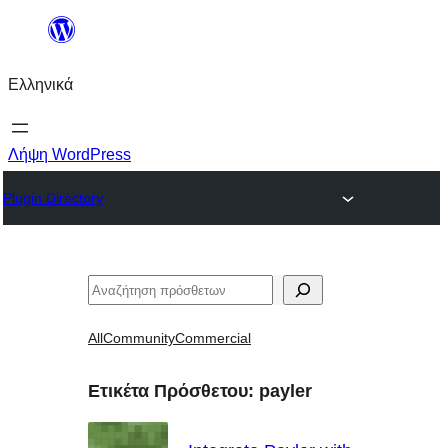
Μετάβαση
στο
Ελληνικά
περιεχόμενο
Λήψη WordPress
Plugin Directory
Αναζήτηση
All
Community
Commercial
Ετικέτα Πρόσθετου:
payler