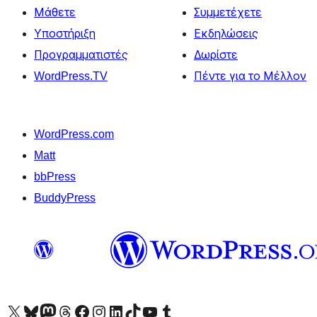
Μάθετε
Συμμετέχετε
Υποστήριξη
Εκδηλώσεις
Προγραμματιστές
Δωρίστε
WordPress.TV
Πέντε για το Μέλλον
WordPress.com
Matt
bbPress
BuddyPress
Visit our X (formerly Twitter) account
Visit our Bluesky account
Επισκεφθείτε τον λογαριασμό μας στο Mastodon
Visit our Threads account
Επισκεφτείτε τη σελίδα μας στο Facebook
Επισκεφθείτε τον λογαριασμό μας Instagram
Επισκεφθείτε τον λογαριασμό μας LinkedIn
Visit our TikTok account
Visit our YouTube channel
Visit our Tumblr account