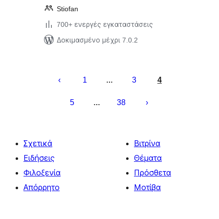
Stiofan
700+ ενεργές εγκαταστάσεις
Δοκιμασμένο μέχρι 7.0.2
Σελιδοποίηση
άρθρων
1
3
4
…
5
38
…
Σχετικά
Βιτρίνα
Ειδήσεις
Θέματα
Φιλοξενία
Πρόσθετα
Απόρρητο
Μοτίβα