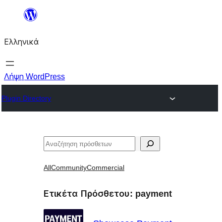
Μετάβαση
στο
Ελληνικά
περιεχόμενο
Λήψη WordPress
Plugin Directory
Αναζήτηση
All
Community
Commercial
Ετικέτα Πρόσθετου:
payment