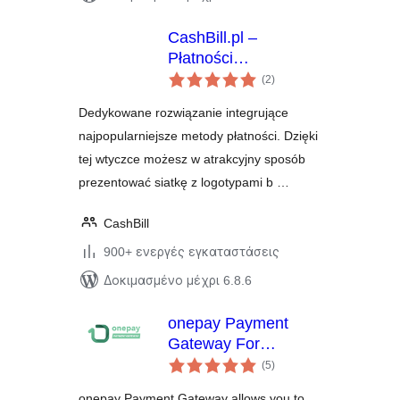
CashBill.pl –
Płatności
αξιολογήσεις
WooCommerce
(2
)
σύνολο
Dedykowane rozwiązanie integrujące
najpopularniejsze metody płatności. Dzięki
tej wtyczce możesz w atrakcyjny sposób
prezentować siatkę z logotypami b …
CashBill
900+ ενεργές εγκαταστάσεις
Δοκιμασμένο μέχρι 6.8.6
onepay Payment
Gateway For
αξιολογήσεις
WooCommerce
(5
)
σύνολο
onepay Payment Gateway allows you to