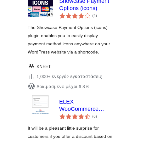
Showcase Payment
Options (icons)
αξιολογήσεις
(4
)
σύνολο
The Showcase Payment Options (icons)
plugin enables you to easily display
payment method icons anywhere on your
WordPress website via a shortcode.
KNEET
1,000+ ενεργές εγκαταστάσεις
Δοκιμασμένο μέχρι 6.8.6
ELEX
WooCommerce
αξιολογήσεις
Discount Per
(6
)
σύνολο
Payment Method
It will be a pleasant little surprise for
customers if you offer a discount based on