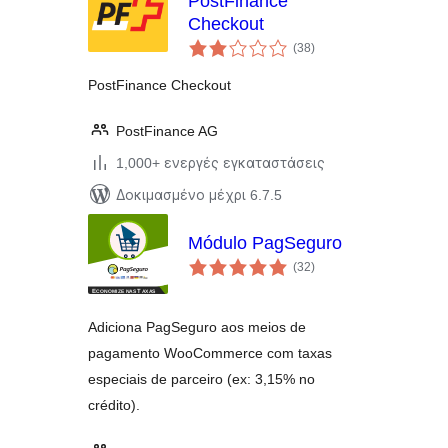
PostFinance
Checkout
αξιολογήσεις
(38
)
σύνολο
PostFinance Checkout
PostFinance AG
1,000+ ενεργές εγκαταστάσεις
Δοκιμασμένο μέχρι 6.7.5
Módulo PagSeguro
αξιολογήσεις
(32
)
σύνολο
Adiciona PagSeguro aos meios de
pagamento WooCommerce com taxas
especiais de parceiro (ex: 3,15% no
crédito).