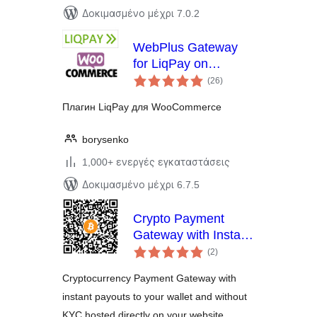
Δοκιμασμένο μέχρι 7.0.2
WebPlus Gateway
for LiqPay on
αξιολογήσεις
WooCommerce
(26
)
σύνολο
Плагин LiqPay для WooCommerce
borysenko
1,000+ ενεργές εγκαταστάσεις
Δοκιμασμένο μέχρι 6.7.5
Crypto Payment
Gateway with Instant
αξιολογήσεις
Payouts
(2
)
σύνολο
Cryptocurrency Payment Gateway with
instant payouts to your wallet and without
KYC hosted directly on your website.