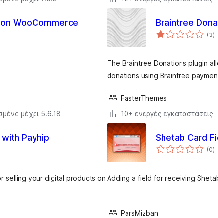
o on WooCommerce
Braintree Dona
α
(3
)
σ
The Braintree Donations plugin al
donations using Braintree payme
FasterThemes
σμένο μέχρι 5.6.18
10+ ενεργές εγκαταστάσεις
 with Payhip
Shetab Card F
α
(0
)
σ
or selling your digital products on
Adding a field for receiving Sh
ParsMizban