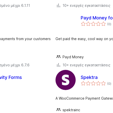
μένο μέχρι 6.1.11
10+ ενεργές εγκαταστάσεις
Payd Money f
α
(0
)
σ
payments from your customers
Get paid the easy, cool way on
Payd Money
σμένο μέχρι 6.7.6
10+ ενεργές εγκαταστάσεις
vity Forms
Spektra
α
(0
)
σ
A WooCommerce Payment Gateway.
spektrainc