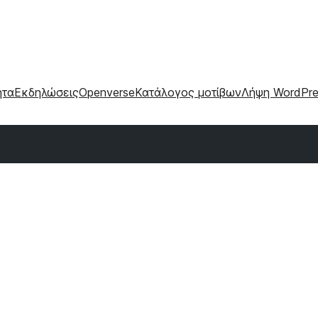
ητα
Εκδηλώσεις
Openverse
Κατάλογος μοτίβων
Λήψη WordPre