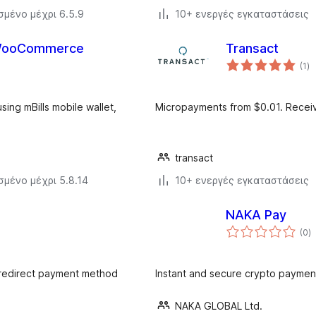
σμένο μέχρι 6.5.9
10+ ενεργές εγκαταστάσεις
 WooCommerce
Transact
αξ
(1
)
σ
ing mBills mobile wallet,
Micropayments from $0.01. Receiv
transact
σμένο μέχρι 5.8.14
10+ ενεργές εγκαταστάσεις
NAKA Pay
α
(0
)
σ
 redirect payment method
Instant and secure crypto paymen
NAKA GLOBAL Ltd.