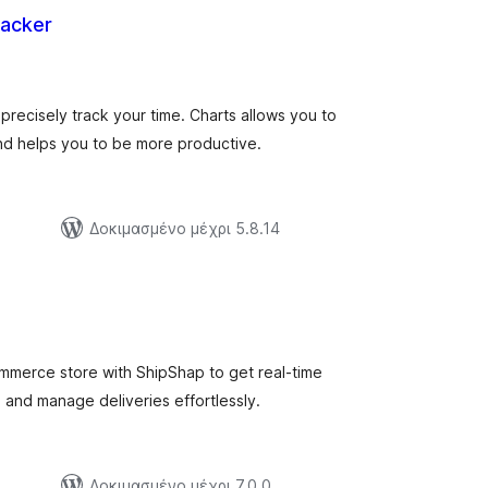
acker
ξιολογήσεις
ύνολο
recisely track your time. Charts allows you to
and helps you to be more productive.
Δοκιμασμένο μέχρι 5.8.14
ξιολογήσεις
ύνολο
merce store with ShipShap to get real-time
 and manage deliveries effortlessly.
Δοκιμασμένο μέχρι 7.0.0