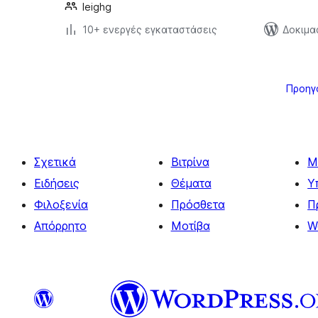
leighg
10+ ενεργές εγκαταστάσεις
Δοκιμασ
Σελιδοποίηση
άρθρων
Προηγ
Σχετικά
Βιτρίνα
Μ
Ειδήσεις
Θέματα
Υ
Φιλοξενία
Πρόσθετα
Π
Απόρρητο
Μοτίβα
W