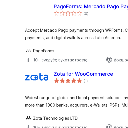
PagoForms: Mercado Pago Pa
αξιολογήσεις
(0
)
σύνολο
Accept Mercado Pago payments through WPForms. Cred
payments, and digital wallets across Latin America.
PagoForms
10+ ενεργές εγκαταστάσεις
Δοκιμα
Zota for WooCommerce
αξιολογήσεις
(1
)
σύνολο
Widest range of global and local payment solutions a
more than 1000 banks, acquirers, e-Wallets, PSPs. Mul
Zota Technologies LTD
10+ ενεργές εγκαταστάσεις
Δοκιμα