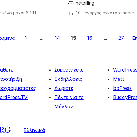
netbilling
μένο μέχρι 6.1.11
10+ ενεργές εγκαταστάσεις
1
14
15
16
27
ούμενα
…
…
Ε
άθετε
Συμμετέχετε
WordPres
ποστήριξη
Εκδηλώσεις
Matt
ρογραμματιστές
Δωρίστε
bbPress
ordPress.TV
Πέντε για το
BuddyPre
Μέλλον
Ελληνικά