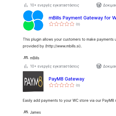
10+ ενεργές εγκαταστάσεις
Δοκιμα
mBills Payment Gateway for
αξιολογήσεις
(0
)
σύνολο
This plugin allows your customers to make payments us
provided by (http://www.mbills.si).
mBills
10+ ενεργές εγκαταστάσεις
Δοκιμα
PayM8 Gateway
αξιολογήσεις
(0
)
σύνολο
Easily add payments to your WC store via our PayM8
James