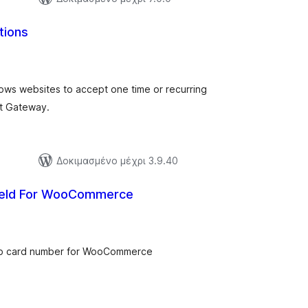
tions
ξιολογήσεις
ύνολο
lows websites to accept one time or recurring
nt Gateway.
Δοκιμασμένο μέχρι 3.9.40
ield For WooCommerce
ξιολογήσεις
ύνολο
etab card number for WooCommerce