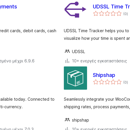
yments
UDSSL Time Tr
α
(0
)
σ
it cards, debit cards, cash
UDSSL Time Tracker helps you to p
visualize how your time is spent 
UDSSL
σμένο μέχρι 6.9.6
10+ ενεργές εγκαταστάσεις
Shipshap
α
(0
)
σ
vailable today. Connected to
Seamlessly integrate your WooCom
ti-currency.
shipping rates, process payments,
shipshap
σμένο μέχρι 7.0.3
10+ ενεργές εγκαταστάσεις