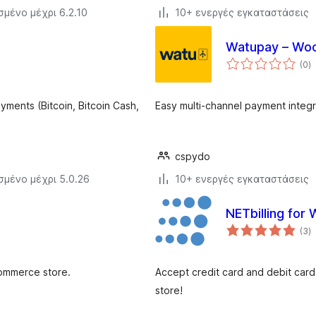
σμένο μέχρι 6.2.10
10+ ενεργές εγκαταστάσεις
Watupay – W
α
(0
)
σ
ments (Bitcoin, Bitcoin Cash,
Easy multi-channel payment integ
cspydo
σμένο μέχρι 5.0.26
10+ ενεργές εγκαταστάσεις
NETbilling fo
α
(3
)
σ
ommerce store.
Accept credit card and debit ca
store!