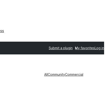
ss
Submit a plugin
My favorites
Log in
All
Community
Commercial