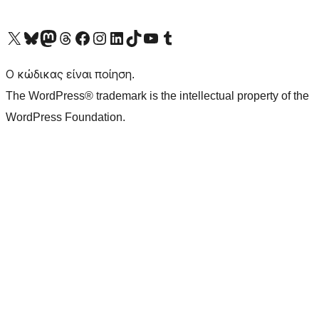
Visit our X (formerly Twitter) account
Visit our Bluesky account
Επισκεφθείτε τον λογαριασμό μας στο Mastodon
Visit our Threads account
Επισκεφτείτε τη σελίδα μας στο Facebook
Επισκεφθείτε τον λογαριασμό μας Instagram
Επισκεφθείτε τον λογαριασμό μας LinkedIn
Visit our TikTok account
Visit our YouTube channel
Visit our Tumblr account
Ο κώδικας είναι ποίηση.
The WordPress® trademark is the intellectual property of the
WordPress Foundation.