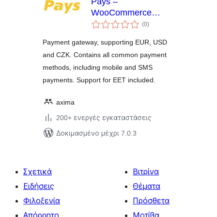
Pays –
WooCommerce
αξιολογήσεις
Payment Gateway
(0
)
σύνολο
Payment gateway, supporting EUR, USD
and CZK. Contains all common payment
methods, including mobile and SMS
payments. Support for EET included.
axima
200+ ενεργές εγκαταστάσεις
Δοκιμασμένο μέχρι 7.0.3
Σχετικά
Βιτρίνα
Ειδήσεις
Θέματα
Φιλοξενία
Πρόσθετα
Απόρρητο
Μοτίβα