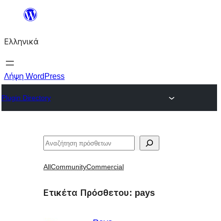
Μετάβαση
στο
Ελληνικά
περιεχόμενο
Λήψη WordPress
Plugin Directory
Αναζήτηση
All
Community
Commercial
Ετικέτα Πρόσθετου:
pays