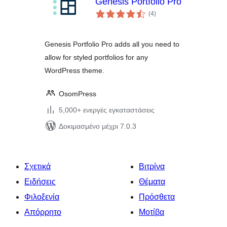
Genesis Portfolio Pro
αξιολογήσεις
(4
)
σύνολο
Genesis Portfolio Pro adds all you need to
allow for styled portfolios for any
WordPress theme.
OsomPress
5,000+ ενεργές εγκαταστάσεις
Δοκιμασμένο μέχρι 7.0.3
Σχετικά
Βιτρίνα
Ειδήσεις
Θέματα
Φιλοξενία
Πρόσθετα
Απόρρητο
Μοτίβα