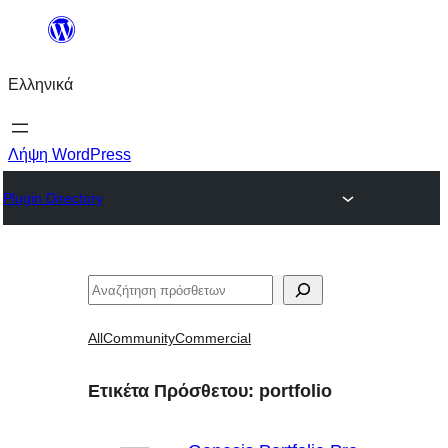
Μετάβαση
στο
Ελληνικά
περιεχόμενο
Λήψη WordPress
Plugin Directory
Αναζήτηση
All
Community
Commercial
Ετικέτα Πρόσθετου:
portfolio