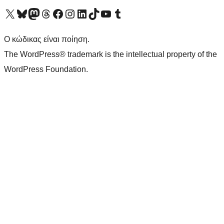
Visit our X (formerly Twitter) account
Visit our Bluesky account
Επισκεφθείτε τον λογαριασμό μας στο Mastodon
Visit our Threads account
Επισκεφτείτε τη σελίδα μας στο Facebook
Επισκεφθείτε τον λογαριασμό μας Instagram
Επισκεφθείτε τον λογαριασμό μας LinkedIn
Visit our TikTok account
Visit our YouTube channel
Visit our Tumblr account
Ο κώδικας είναι ποίηση.
The WordPress® trademark is the intellectual property of the
WordPress Foundation.