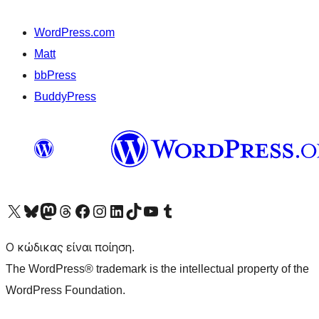
WordPress.com
Matt
bbPress
BuddyPress
Visit our X (formerly Twitter) account
Visit our Bluesky account
Επισκεφθείτε τον λογαριασμό μας στο Mastodon
Visit our Threads account
Επισκεφτείτε τη σελίδα μας στο Facebook
Επισκεφθείτε τον λογαριασμό μας Instagram
Επισκεφθείτε τον λογαριασμό μας LinkedIn
Visit our TikTok account
Visit our YouTube channel
Visit our Tumblr account
Ο κώδικας είναι ποίηση.
The WordPress® trademark is the intellectual property of the
WordPress Foundation.