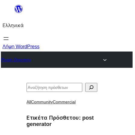
Μετάβαση
στο
Ελληνικά
περιεχόμενο
Λήψη WordPress
Plugin Directory
Αναζήτηση
All
Community
Commercial
Ετικέτα Πρόσθετου:
post
generator