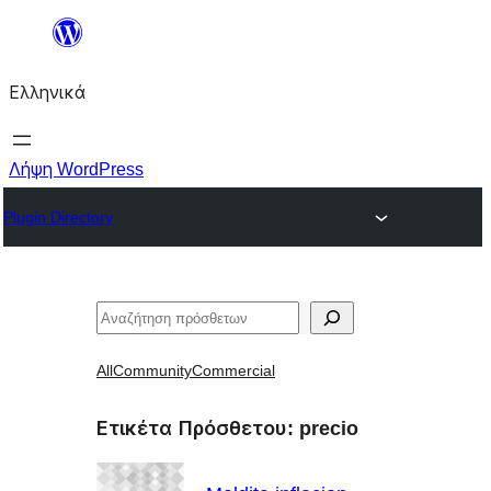
Μετάβαση
στο
Ελληνικά
περιεχόμενο
Λήψη WordPress
Plugin Directory
Αναζήτηση
All
Community
Commercial
Ετικέτα Πρόσθετου:
precio