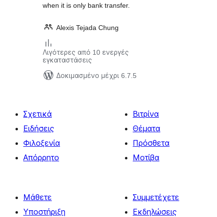
when it is only bank transfer.
Alexis Tejada Chung
Λιγότερες από 10 ενεργές
εγκαταστάσεις
Δοκιμασμένο μέχρι 6.7.5
Σχετικά
Βιτρίνα
Ειδήσεις
Θέματα
Φιλοξενία
Πρόσθετα
Απόρρητο
Μοτίβα
Μάθετε
Συμμετέχετε
Υποστήριξη
Εκδηλώσεις