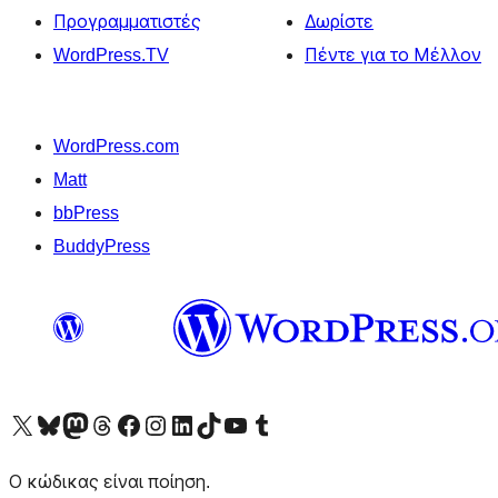
Προγραμματιστές
Δωρίστε
WordPress.TV
Πέντε για το Μέλλον
WordPress.com
Matt
bbPress
BuddyPress
Visit our X (formerly Twitter) account
Visit our Bluesky account
Επισκεφθείτε τον λογαριασμό μας στο Mastodon
Visit our Threads account
Επισκεφτείτε τη σελίδα μας στο Facebook
Επισκεφθείτε τον λογαριασμό μας Instagram
Επισκεφθείτε τον λογαριασμό μας LinkedIn
Visit our TikTok account
Visit our YouTube channel
Visit our Tumblr account
Ο κώδικας είναι ποίηση.