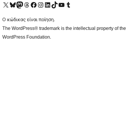
Visit our X (formerly Twitter) account
Visit our Bluesky account
Επισκεφθείτε τον λογαριασμό μας στο Mastodon
Visit our Threads account
Επισκεφτείτε τη σελίδα μας στο Facebook
Επισκεφθείτε τον λογαριασμό μας Instagram
Επισκεφθείτε τον λογαριασμό μας LinkedIn
Visit our TikTok account
Visit our YouTube channel
Visit our Tumblr account
Ο κώδικας είναι ποίηση.
The WordPress® trademark is the intellectual property of the
WordPress Foundation.