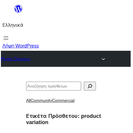
Μετάβαση
στο
Ελληνικά
περιεχόμενο
Λήψη WordPress
Plugin Directory
Αναζήτηση
All
Community
Commercial
Ετικέτα Πρόσθετου:
product
variation