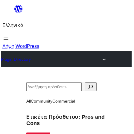
Μετάβαση
στο
Ελληνικά
περιεχόμενο
Λήψη WordPress
Plugin Directory
Αναζήτηση
All
Community
Commercial
Ετικέτα Πρόσθετου:
Pros and
Cons