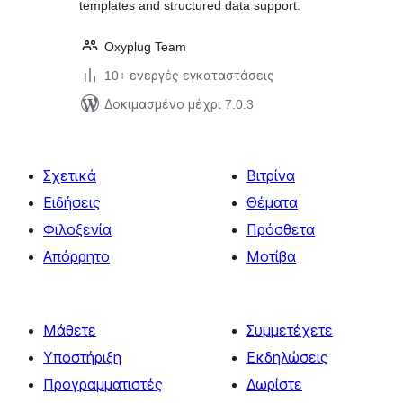
templates and structured data support.
Oxyplug Team
10+ ενεργές εγκαταστάσεις
Δοκιμασμένο μέχρι 7.0.3
Σχετικά
Βιτρίνα
Ειδήσεις
Θέματα
Φιλοξενία
Πρόσθετα
Απόρρητο
Μοτίβα
Μάθετε
Συμμετέχετε
Υποστήριξη
Εκδηλώσεις
Προγραμματιστές
Δωρίστε