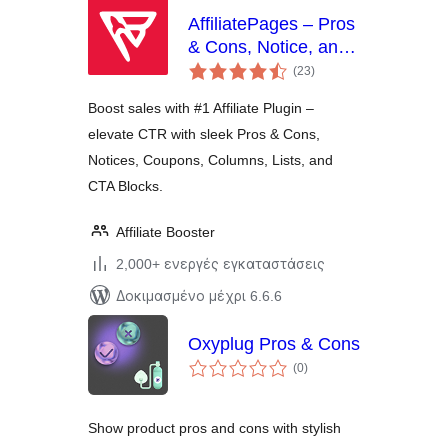
AffiliatePages – Pros
& Cons, Notice, and
αξιολογήσεις
CTA Blocks for
(23
)
σύνολο
Affiliates
Boost sales with #1 Affiliate Plugin –
elevate CTR with sleek Pros & Cons,
Notices, Coupons, Columns, Lists, and
CTA Blocks.
Affiliate Booster
2,000+ ενεργές εγκαταστάσεις
Δοκιμασμένο μέχρι 6.6.6
Oxyplug Pros & Cons
αξιολογήσεις
(0
)
σύνολο
Show product pros and cons with stylish