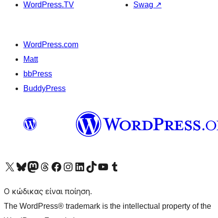
WordPress.TV
Swag
↗
WordPress.com
Matt
bbPress
BuddyPress
Visit our X (formerly Twitter) account
Visit our Bluesky account
Επισκεφθείτε τον λογαριασμό μας στο Mastodon
Visit our Threads account
Επισκεφτείτε τη σελίδα μας στο Facebook
Επισκεφθείτε τον λογαριασμό μας Instagram
Επισκεφθείτε τον λογαριασμό μας LinkedIn
Visit our TikTok account
Visit our YouTube channel
Visit our Tumblr account
Ο κώδικας είναι ποίηση.
The WordPress® trademark is the intellectual property of the