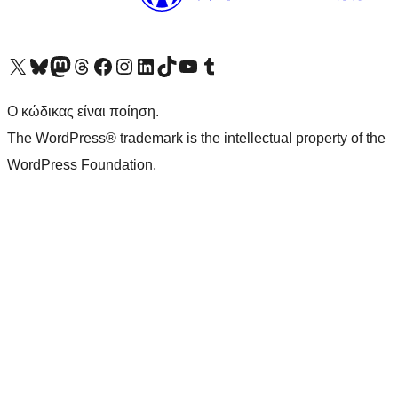
Visit our X (formerly Twitter) account
Visit our Bluesky account
Επισκεφθείτε τον λογαριασμό μας στο Mastodon
Visit our Threads account
Επισκεφτείτε τη σελίδα μας στο Facebook
Επισκεφθείτε τον λογαριασμό μας Instagram
Επισκεφθείτε τον λογαριασμό μας LinkedIn
Visit our TikTok account
Visit our YouTube channel
Visit our Tumblr account
Ο κώδικας είναι ποίηση.
The WordPress® trademark is the intellectual property of the
WordPress Foundation.