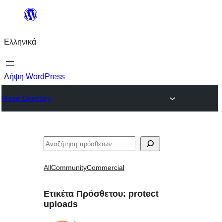
Μετάβαση
στο
Ελληνικά
περιεχόμενο
Λήψη WordPress
Plugin Directory
Αναζήτηση
All
Community
Commercial
Ετικέτα Πρόσθετου:
protect
uploads