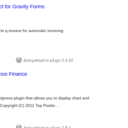
ct for Gravity Forms
ξιολογήσεις
ύνολο
o q-invoice for automatic invoicing.
Δοκιμασμένο μέχρι 5.4.20
ahoo Finance
ξιολογήσεις
ύνολο
dpress plugin that allows you to display chart and
Copyright (C) 2011 Top Positio …
Δοκιμασμένο μέχρι 2.9.2