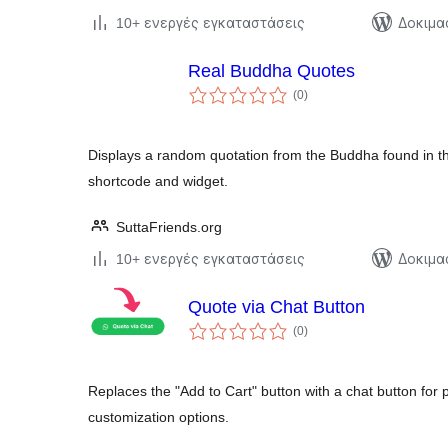
10+ ενεργές εγκαταστάσεις
Δοκιμα
Real Buddha Quotes
αξιολογήσεις
(0
)
σύνολο
Displays a random quotation from the Buddha found in
shortcode and widget.
SuttaFriends.org
10+ ενεργές εγκαταστάσεις
Δοκιμα
Quote via Chat Button
αξιολογήσεις
(0
)
σύνολο
Replaces the "Add to Cart" button with a chat button for p
customization options.