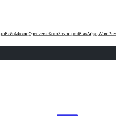
ητα
Εκδηλώσεις
Openverse
Κατάλογος μοτίβων
Λήψη WordPre