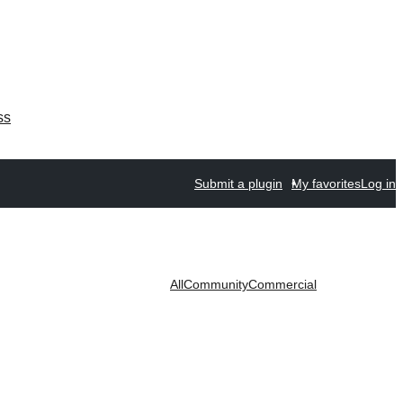
ss
Submit a plugin
My favorites
Log in
All
Community
Commercial