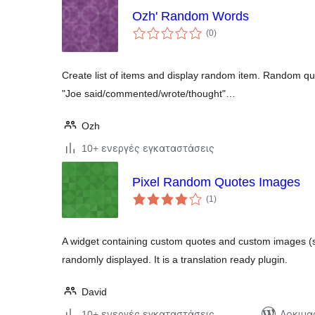
Ozh' Random Words
αξιολογήσεις
(0
)
σύνολο
Create list of items and display random item. Random quo
"Joe said/commented/wrote/thought"…
Ozh
10+ ενεργές εγκαταστάσεις
Pixel Random Quotes Images
αξιολογήσεις
(1
)
σύνολο
A widget containing custom quotes and custom images (s
randomly displayed. It is a translation ready plugin.
David
10+ ενεργές εγκαταστάσεις
Δοκιμα