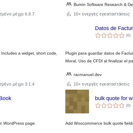
Bumin Software Research & De
σμένο μέχρι 6.8.7
10+ ενεργές εγκαταστάσεις
Datos de Factu
α
(0
)
σ
 Includes a widget, short code,
Plugin para guardar datos de Factu
Moral, Uso de CFDI al finalizar e
racmanuel.dev
σμένο μέχρι 3.1.4
10+ ενεργές εγκαταστάσεις
 Book
bulk quote for 
α
(0
)
σ
our WordPress page.
Add Woocommerce bulk quote fields 