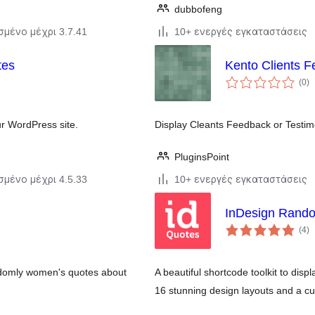
dubbofeng
σμένο μέχρι 3.7.41
10+ ενεργές εγκαταστάσεις
tes
Kento Clients 
α
(0
)
σ
ur WordPress site.
Display Cleants Feedback or Testim
PluginsPoint
σμένο μέχρι 4.5.33
10+ ενεργές εγκαταστάσεις
InDesign Rand
α
(4
)
σ
ndomly women's quotes about
A beautiful shortcode toolkit to dis
16 stunning design layouts and a c