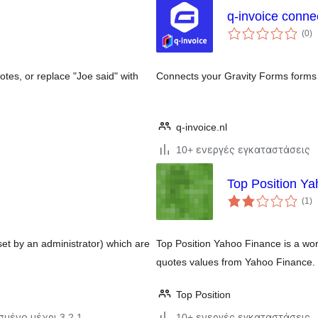
q-invoice conne
α
(0
)
σ
tes, or replace "Joe said" with
Connects your Gravity Forms forms t
q-invoice.nl
10+ ενεργές εγκαταστάσεις
Top Position Y
α
(1
)
σ
et by an administrator) which are
Top Position Yahoo Finance is a wor
quotes values from Yahoo Finance. 
Top Position
σμένο μέχρι 3.2.1
10+ ενεργές εγκαταστάσεις