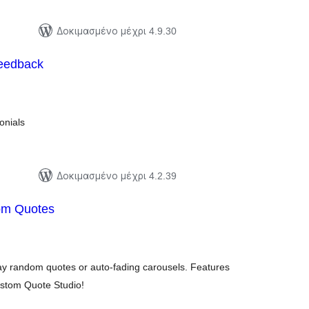
Δοκιμασμένο μέχρι 4.9.30
Feedback
ξιολογήσεις
ύνολο
onials
Δοκιμασμένο μέχρι 4.2.39
om Quotes
ξιολογήσεις
ύνολο
play random quotes or auto-fading carousels. Features
ustom Quote Studio!