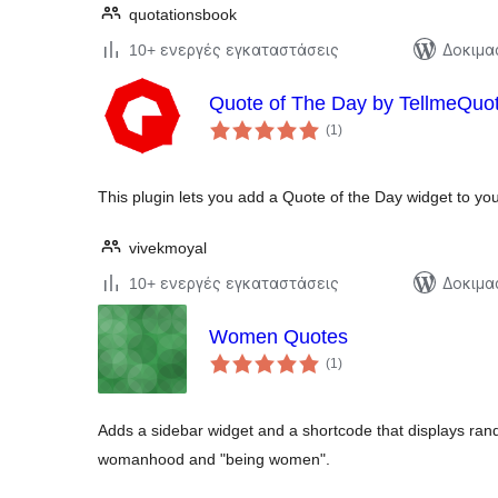
quotationsbook
10+ ενεργές εγκαταστάσεις
Δοκιμα
Quote of The Day by TellmeQuo
αξιολογήσεις
(1
)
σύνολο
This plugin lets you add a Quote of the Day widget to yo
vivekmoyal
10+ ενεργές εγκαταστάσεις
Δοκιμα
Women Quotes
αξιολογήσεις
(1
)
σύνολο
Adds a sidebar widget and a shortcode that displays ra
womanhood and "being women".