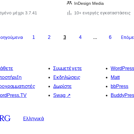
InDesign Media
σμένο μέχρι 3.7.41
10+ ενεργές εγκαταστάσεις
1
2
3
4
6
ροηγούμενα
…
Επόμε
άθετε
Συμμετέχετε
WordPres
ποστήριξη
Εκδηλώσεις
Matt
ρογραμματιστές
Δωρίστε
bbPress
ordPress.TV
Swag
↗
BuddyPre
Ελληνικά