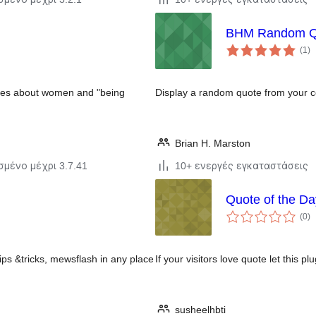
BHM Random Q
α
(1
)
σ
otes about women and "being
Display a random quote from your co
Brian H. Marston
σμένο μέχρι 3.7.41
10+ ενεργές εγκαταστάσεις
Quote of the Da
α
(0
)
σ
ps &tricks, mewsflash in any place
If your visitors love quote let this 
susheelhbti