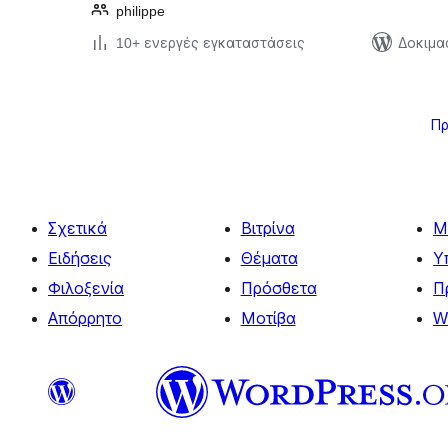
philippe
10+ ενεργές εγκαταστάσεις
Δοκιμα
Σελιδοποίηση
άρθρων
Π
Σχετικά
Βιτρίνα
Μ
Ειδήσεις
Θέματα
Υ
Φιλοξενία
Πρόσθετα
Π
Απόρρητο
Μοτίβα
W