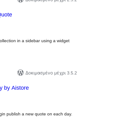
uote
ξιολογήσεις
ύνολο
llection in a sidebar using a widget
Δοκιμασμένο μέχρι 3.5.2
y by Aistore
ξιολογήσεις
ύνολο
plugin publish a new quote on each day.