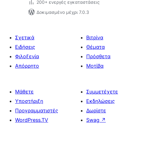
200+ ενεργές εγκαταστάσεις
Δοκιμασμένο μέχρι 7.0.3
Σχετικά
Βιτρίνα
Ειδήσεις
Θέματα
Φιλοξενία
Πρόσθετα
Απόρρητο
Μοτίβα
Μάθετε
Συμμετέχετε
Υποστήριξη
Εκδηλώσεις
Προγραμματιστές
Δωρίστε
WordPress.TV
Swag
↗