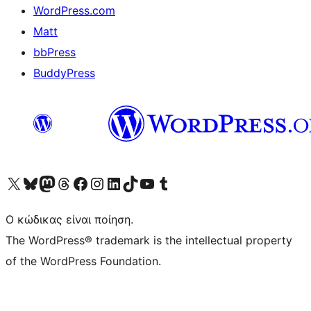
WordPress.com
Matt
bbPress
BuddyPress
Visit our X (formerly Twitter) account
Visit our Bluesky account
Επισκεφθείτε τον λογαριασμό μας στο Mastodon
Visit our Threads account
Επισκεφτείτε τη σελίδα μας στο Facebook
Επισκεφθείτε τον λογαριασμό μας Instagram
Επισκεφθείτε τον λογαριασμό μας LinkedIn
Visit our TikTok account
Visit our YouTube channel
Visit our Tumblr account
Ο κώδικας είναι ποίηση.
The WordPress® trademark is the intellectual property
of the WordPress Foundation.