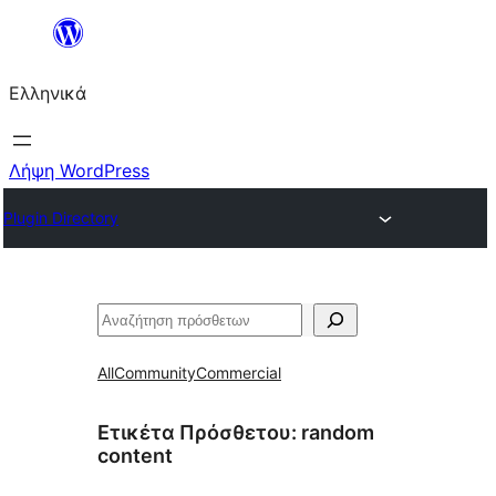
Μετάβαση
στο
Ελληνικά
περιεχόμενο
Λήψη WordPress
Plugin Directory
Αναζήτηση
All
Community
Commercial
Ετικέτα Πρόσθετου:
random
content