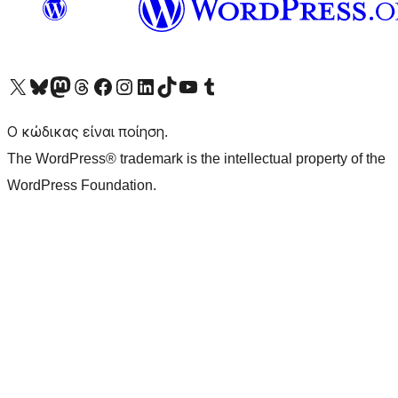
Visit our X (formerly Twitter) account
Visit our Bluesky account
Επισκεφθείτε τον λογαριασμό μας στο Mastodon
Visit our Threads account
Επισκεφτείτε τη σελίδα μας στο Facebook
Επισκεφθείτε τον λογαριασμό μας Instagram
Επισκεφθείτε τον λογαριασμό μας LinkedIn
Visit our TikTok account
Visit our YouTube channel
Visit our Tumblr account
Ο κώδικας είναι ποίηση.
The WordPress® trademark is the intellectual property of the
WordPress Foundation.