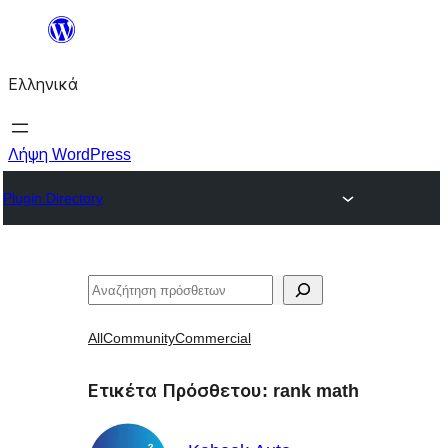
Μετάβαση
στο
Ελληνικά
περιεχόμενο
Λήψη WordPress
Plugin Directory
Αναζήτηση
All
Community
Commercial
Ετικέτα Πρόσθετου:
rank math