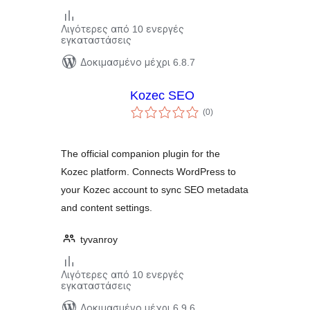
Λιγότερες από 10 ενεργές
εγκαταστάσεις
Δοκιμασμένο μέχρι 6.8.7
Kozec SEO
αξιολογήσεις
(0
)
σύνολο
The official companion plugin for the
Kozec platform. Connects WordPress to
your Kozec account to sync SEO metadata
and content settings.
tyvanroy
Λιγότερες από 10 ενεργές
εγκαταστάσεις
Δοκιμασμένο μέχρι 6.9.6