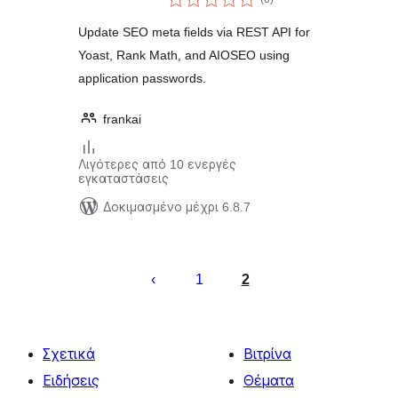
σύνολο
Update SEO meta fields via REST API for
Yoast, Rank Math, and AIOSEO using
application passwords.
frankai
Λιγότερες από 10 ενεργές
εγκαταστάσεις
Δοκιμασμένο μέχρι 6.8.7
Σελιδοποίηση
άρθρων
1
2
Σχετικά
Βιτρίνα
Ειδήσεις
Θέματα