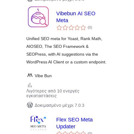
Vibebun AI SEO
Meta
αξιολογήσεις
(0
)
σύνολο
Unified SEO meta for Yoast, Rank Math,
AIOSEO, The SEO Framework &
SEOPress, with AI suggestions via the
WordPress AI Client or a custom endpoint.
Vibe Bun
Λιγότερες από 10 ενεργές
εγκαταστάσεις
Δοκιμασμένο μέχρι 7.0.3
Flex SEO Meta
Updater
αξιολογήσεις
(0
)