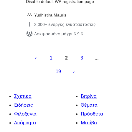
Disable default WP registration page.
Yudhistira Mauris
2,000+ ενεργές εγκαταστάσεις
Δοκιμασμένο μέχρι 6.9.6
Σελιδοποίηση
άρθρων
1
2
3
…
19
Σχετικά
Βιτρίνα
Ειδήσεις
Θέματα
Φιλοξενία
Πρόσθετα
Απόρρητο
Μοτίβα