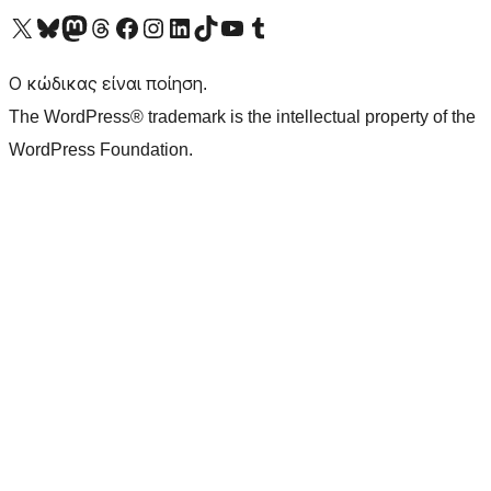
Visit our X (formerly Twitter) account
Visit our Bluesky account
Επισκεφθείτε τον λογαριασμό μας στο Mastodon
Visit our Threads account
Επισκεφτείτε τη σελίδα μας στο Facebook
Επισκεφθείτε τον λογαριασμό μας Instagram
Επισκεφθείτε τον λογαριασμό μας LinkedIn
Visit our TikTok account
Visit our YouTube channel
Visit our Tumblr account
Ο κώδικας είναι ποίηση.
The WordPress® trademark is the intellectual property of the
WordPress Foundation.