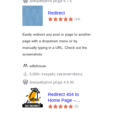
Δοκιμασμένο μέχρι 6.7.6
Redirect
αξιολογήσεις
(14
)
σύνολο
Easily redirect any post or page to another
page with a dropdown menu or by
manually typing in a URL. Check out the
screenshots.
willshouse
5,000+ ενεργές εγκαταστάσεις
Δοκιμασμένο μέχρι 4.9.30
Redirect 404 to
Home Page –
αξιολογήσεις
Custom URL
(2
)
σύνολο