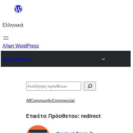
Μετάβαση
στο
Ελληνικά
περιεχόμενο
Λήψη WordPress
Plugin Directory
Αναζήτηση
All
Community
Commercial
Ετικέτα Πρόσθετου:
redirect