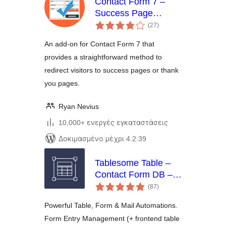
Contact Form 7 –
Success Page
αξιολογήσεις
Redirects
(27
)
σύνολο
An add-on for Contact Form 7 that
provides a straightforward method to
redirect visitors to success pages or thank
you pages.
Ryan Nevius
10,000+ ενεργές εγκαταστάσεις
Δοκιμασμένο μέχρι 4.2.39
Tablesome Table –
Contact Form DB –
αξιολογήσεις
WPForms, CF7,
(87
)
σύνολο
Gravity, Forminator,
Powerful Table, Form & Mail Automations.
Fluent
Form Entry Management (+ frontend table