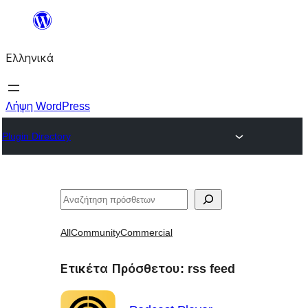
Μετάβαση
στο
Ελληνικά
περιεχόμενο
Λήψη WordPress
Plugin Directory
Αναζήτηση
All
Community
Commercial
Ετικέτα Πρόσθετου:
rss feed