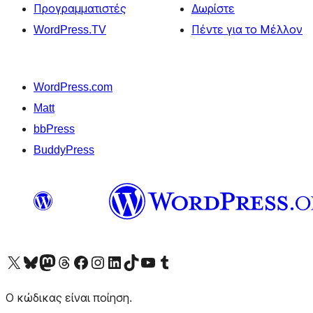
Προγραμματιστές
Δωρίστε
WordPress.TV
Πέντε για το Μέλλον
WordPress.com
Matt
bbPress
BuddyPress
Visit our X (formerly Twitter) account
Visit our Bluesky account
Επισκεφθείτε τον λογαριασμό μας στο Mastodon
Visit our Threads account
Επισκεφτείτε τη σελίδα μας στο Facebook
Επισκεφθείτε τον λογαριασμό μας Instagram
Επισκεφθείτε τον λογαριασμό μας LinkedIn
Visit our TikTok account
Visit our YouTube channel
Visit our Tumblr account
Ο κώδικας είναι ποίηση.