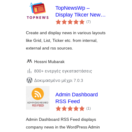
TopNewsWp –
Display Tikcer News,
αξιολογήσεις
RSS Feed Widget
(7
)
σύνολο
and Many More
Create and display news in various layouts
like Grid, List, Ticker etc. from internal,
external and rss sources.
Hossni Mubarak
800+ ενεργές εγκαταστάσεις
Δοκιμασμένο μέχρι 7.0.3
Admin Dashboard
RSS Feed
αξιολογήσεις
(1
)
σύνολο
Admin Dashboard RSS Feed displays
company news in the WordPress Admin