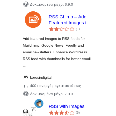
Δοκιμασμένο μέχρι 6.9.0
RSS Chimp – Add
Featured Images to
αξιολογήσεις
WP RSS Feeds
(1
)
σύνολο
(Mailchimp, Google
Add featured images to RSS feeds for
News, Feedly)
Mailchimp, Google News, Feedly and
email newsletters. Enhance WordPress
RSS feed with thumbnails for better email
…
kerosindigital
400+ ενεργές εγκαταστάσεις
Δοκιμασμένο μέχρι 7.0.3
RSS with Images
αξιολογήσεις
(6
)
σύνολο