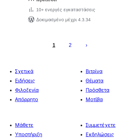
10+ ενεργές εγκαταστάσεις
Δοκιμασμένο μέχρι 4.3.34
Σελιδοποίηση
άρθρων
1
2
Σχετικά
Βιτρίνα
Ειδήσεις
Θέματα
Φιλοξενία
Πρόσθετα
Απόρρητο
Μοτίβα
Μάθετε
Συμμετέχετε
Υποστήριξη
Εκδηλώσεις