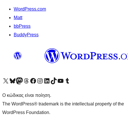
WordPress.com
Matt
bbPress
BuddyPress
Visit our X (formerly Twitter) account
Visit our Bluesky account
Επισκεφθείτε τον λογαριασμό μας στο Mastodon
Visit our Threads account
Επισκεφτείτε τη σελίδα μας στο Facebook
Επισκεφθείτε τον λογαριασμό μας Instagram
Επισκεφθείτε τον λογαριασμό μας LinkedIn
Visit our TikTok account
Visit our YouTube channel
Visit our Tumblr account
Ο κώδικας είναι ποίηση.
The WordPress® trademark is the intellectual property of the
WordPress Foundation.