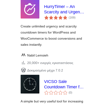
HurryTimer – An
Scarcity and Urgency
αξιολογήσεις
Countdown Timer for
(169
)
σύνολο
WordPress &
Create unlimited urgency and scarcity
WooCommerce
countdown timers for WordPress and
WooCommerce to boost conversions and
sales instantly.
Nabil Lemsieh
20,000+ ενεργές εγκαταστάσεις
Δοκιμασμένο μέχρι 7.0.2
VICSO Sale
Countdown Timer for
αξιολογήσεις
WooCommerce
(0
)
σύνολο
A simple but very useful tool for increasing