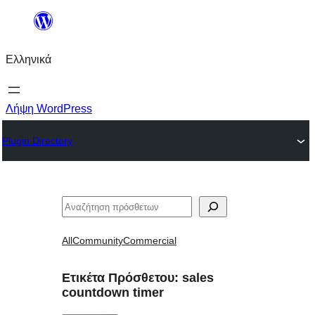
Μετάβαση
στο
Ελληνικά
περιεχόμενο
Λήψη WordPress
Plugin Directory
Αναζήτηση
All
Community
Commercial
Ετικέτα Πρόσθετου:
sales
countdown timer