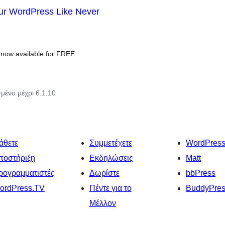
ur WordPress Like Never
now available for FREE.
μένο μέχρι 6.1.10
άθετε
Συμμετέχετε
WordPres
ποστήριξη
Εκδηλώσεις
Matt
ρογραμματιστές
Δωρίστε
bbPress
ordPress.TV
Πέντε για το
BuddyPre
Μέλλον