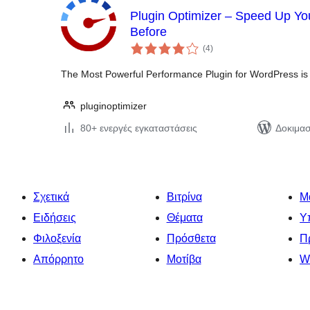
Plugin Optimizer – Speed Up Yo
Before
αξιολογήσεις
(4
)
σύνολο
The Most Powerful Performance Plugin for WordPress is 
pluginoptimizer
80+ ενεργές εγκαταστάσεις
Δοκιμασ
Σχετικά
Βιτρίνα
Μ
Ειδήσεις
Θέματα
Υ
Φιλοξενία
Πρόσθετα
Π
Απόρρητο
Μοτίβα
W