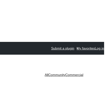
Submit a plugin
My favorites
Log in
All
Community
Commercial