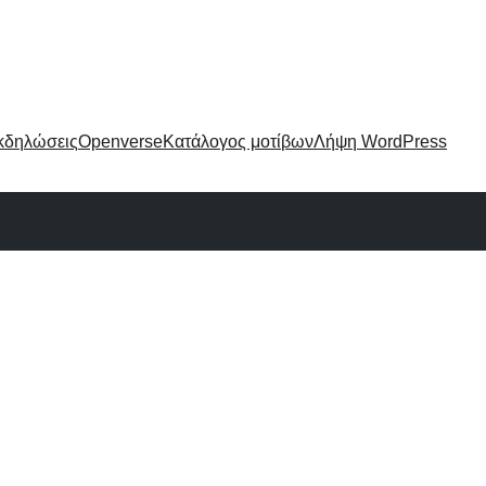
κδηλώσεις
Openverse
Κατάλογος μοτίβων
Λήψη WordPress