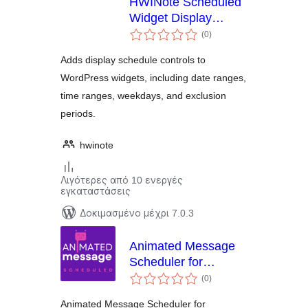
HWINote Scheduled
Widget Display
αξιολογήσεις
Control
(0
)
σύνολο
Adds display schedule controls to
WordPress widgets, including date ranges,
time ranges, weekdays, and exclusion
periods.
hwinote
Λιγότερες από 10 ενεργές
εγκαταστάσεις
Δοκιμασμένο μέχρι 7.0.3
Animated Message
Scheduler for
αξιολογήσεις
Elementor (Lite
(0
)
σύνολο
Extended)
Animated Message Scheduler for