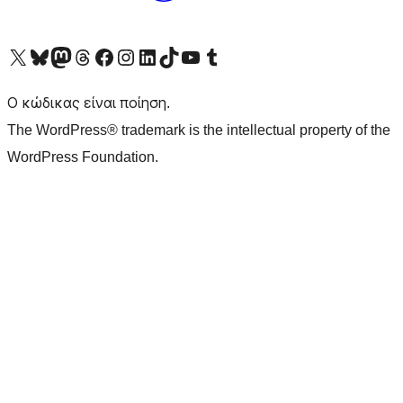
Visit our X (formerly Twitter) account
Visit our Bluesky account
Επισκεφθείτε τον λογαριασμό μας στο Mastodon
Visit our Threads account
Επισκεφτείτε τη σελίδα μας στο Facebook
Επισκεφθείτε τον λογαριασμό μας Instagram
Επισκεφθείτε τον λογαριασμό μας LinkedIn
Visit our TikTok account
Visit our YouTube channel
Visit our Tumblr account
Ο κώδικας είναι ποίηση.
The WordPress® trademark is the intellectual property of the
WordPress Foundation.