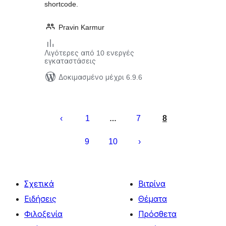
shortcode.
Pravin Karmur
Λιγότερες από 10 ενεργές
εγκαταστάσεις
Δοκιμασμένο μέχρι 6.9.6
Σελιδοποίηση
άρθρων
1
7
8
…
9
10
Σχετικά
Βιτρίνα
Ειδήσεις
Θέματα
Φιλοξενία
Πρόσθετα