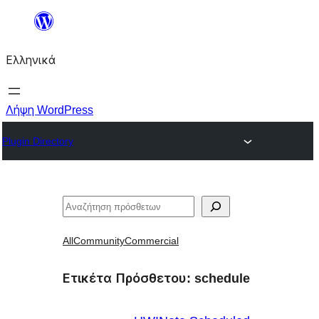
Μετάβαση
στο
Ελληνικά
περιεχόμενο
Λήψη WordPress
Plugin Directory
Αναζήτηση
All
Community
Commercial
Ετικέτα Πρόσθετου:
schedule