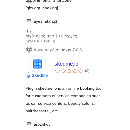
appointments. Shortcode
[qbwdgt_booking].
ayeshatariq1
Λιγότερες από 10 ενεργές
εγκαταστάσεις
Δοκιμασμένο μέχρι 7.0.3
skedme.io
αξιολογήσεις
(0
)
σύνολο
Plugin skedme.io is an online booking tool
for customers of service companies such
as car service centers, beauty salons,
hairdressers`, etc.
arozhkov