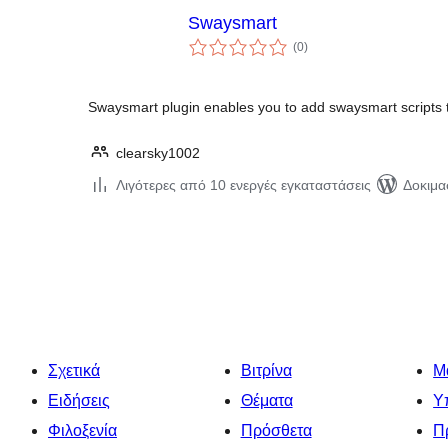
Swaysmart
αξιολογήσεις
(0
)
σύνολο
Swaysmart plugin enables you to add swaysmart scripts
clearsky1002
Λιγότερες από 10 ενεργές εγκαταστάσεις
Δοκιμα
Σελιδοποίηση
άρθρων
Σχετικά
Βιτρίνα
Μ
Ειδήσεις
Θέματα
Υ
Φιλοξενία
Πρόσθετα
Π