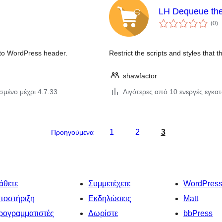
LH Dequeue the
αξ
(0
)
σ
 to WordPress header.
Restrict the scripts and styles that 
shawfactor
σμένο μέχρι 4.7.33
Λιγότερες από 10 ενεργές εγκα
1
2
3
Προηγούμενα
άθετε
Συμμετέχετε
WordPres
ποστήριξη
Εκδηλώσεις
Matt
ρογραμματιστές
Δωρίστε
bbPress