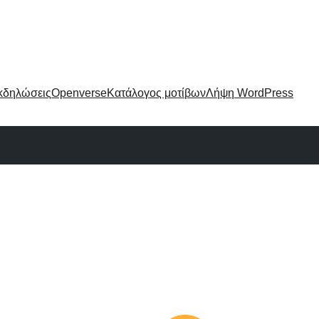
κδηλώσεις
Openverse
Κατάλογος μοτίβων
Λήψη WordPress