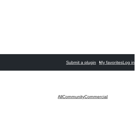
Submit a plugin
My favorites
Log in
All
Community
Commercial