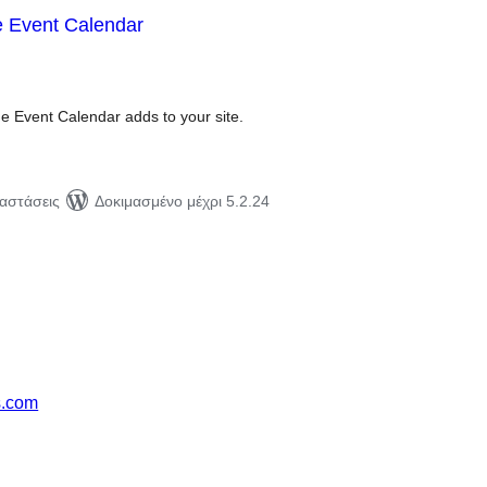
 Event Calendar
ιολογήσεις
ύνολο
the Event Calendar adds to your site.
ταστάσεις
Δοκιμασμένο μέχρι 5.2.24
s.com