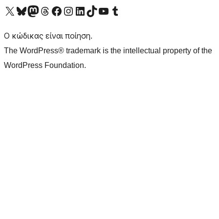
Visit our X (formerly Twitter) account
Visit our Bluesky account
Επισκεφθείτε τον λογαριασμό μας στο Mastodon
Visit our Threads account
Επισκεφτείτε τη σελίδα μας στο Facebook
Επισκεφθείτε τον λογαριασμό μας Instagram
Επισκεφθείτε τον λογαριασμό μας LinkedIn
Visit our TikTok account
Visit our YouTube channel
Visit our Tumblr account
Ο κώδικας είναι ποίηση.
The WordPress® trademark is the intellectual property of the
WordPress Foundation.