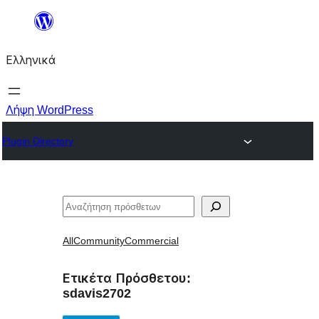
Μετάβαση
στο
Ελληνικά
περιεχόμενο
Λήψη WordPress
Plugin Directory
Αναζήτηση
All
Community
Commercial
Ετικέτα Πρόσθετου:
sdavis2702