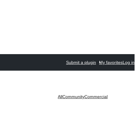
Submit a plugin
My favorites
Log in
All
Community
Commercial