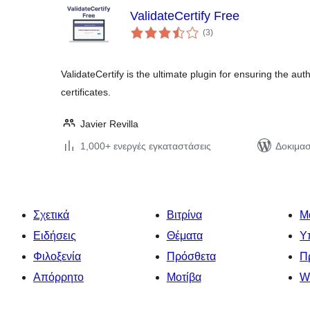
ValidateCertify Free
αξιολογήσεις
(3
)
σύνολο
ValidateCertify is the ultimate plugin for ensuring the auth
certificates.
Javier Revilla
1,000+ ενεργές εγκαταστάσεις
Δοκιμασ
Σχετικά
Βιτρίνα
Μ
Ειδήσεις
Θέματα
Υ
Φιλοξενία
Πρόσθετα
Π
Απόρρητο
Μοτίβα
W