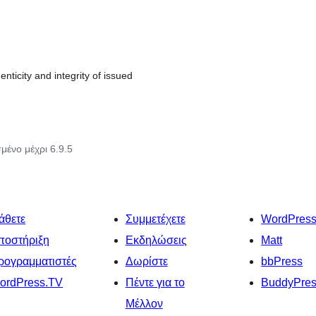
enticity and integrity of issued
μένο μέχρι 6.9.5
άθετε
Συμμετέχετε
WordPres
ποστήριξη
Εκδηλώσεις
Matt
ρογραμματιστές
Δωρίστε
bbPress
ordPress.TV
Πέντε για το
BuddyPre
Μέλλον