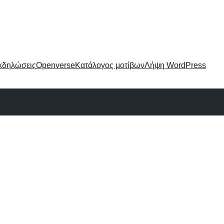
κδηλώσεις
Openverse
Κατάλογος μοτίβων
Λήψη WordPress