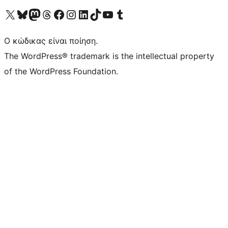
Visit our X (formerly Twitter) account
Visit our Bluesky account
Επισκεφθείτε τον λογαριασμό μας στο Mastodon
Visit our Threads account
Επισκεφτείτε τη σελίδα μας στο Facebook
Επισκεφθείτε τον λογαριασμό μας Instagram
Επισκεφθείτε τον λογαριασμό μας LinkedIn
Visit our TikTok account
Visit our YouTube channel
Visit our Tumblr account
Ο κώδικας είναι ποίηση.
The WordPress® trademark is the intellectual property
of the WordPress Foundation.