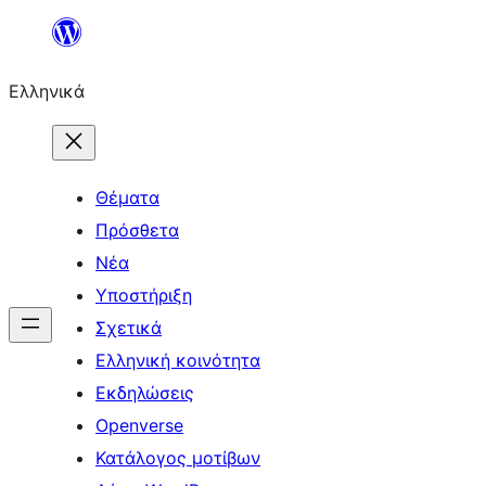
Μετάβαση
στο
Ελληνικά
περιεχόμενο
Θέματα
Πρόσθετα
Νέα
Υποστήριξη
Σχετικά
Ελληνική κοινότητα
Εκδηλώσεις
Openverse
Κατάλογος μοτίβων