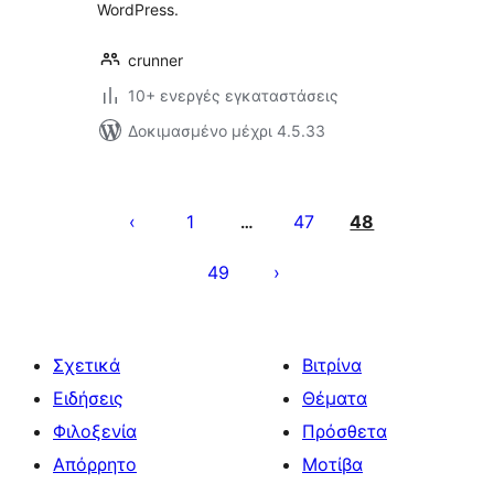
WordPress.
crunner
10+ ενεργές εγκαταστάσεις
Δοκιμασμένο μέχρι 4.5.33
Σελιδοποίηση
άρθρων
1
47
48
…
49
Σχετικά
Βιτρίνα
Ειδήσεις
Θέματα
Φιλοξενία
Πρόσθετα
Απόρρητο
Μοτίβα