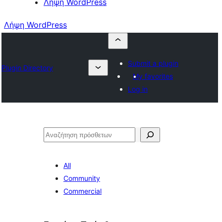
Λήψη WordPress
Λήψη WordPress
Submit a plugin
Plugin Directory
My favorites
Log in
Αναζήτηση
All
Community
Commercial