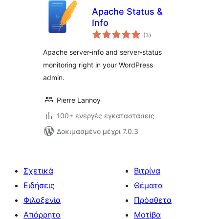
Apache Status &
Info
αξιολογήσεις
(3
)
σύνολο
Apache server-info and server-status
monitoring right in your WordPress
admin.
Pierre Lannoy
100+ ενεργές εγκαταστάσεις
Δοκιμασμένο μέχρι 7.0.3
Σχετικά
Βιτρίνα
Ειδήσεις
Θέματα
Φιλοξενία
Πρόσθετα
Απόρρητο
Μοτίβα