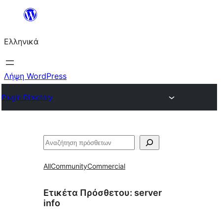
Μετάβαση
στο
Ελληνικά
περιεχόμενο
Λήψη WordPress
Plugin Directory
Αναζήτηση
All
Community
Commercial
Ετικέτα Πρόσθετου:
server
info