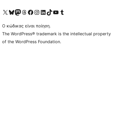
Visit our X (formerly Twitter) account
Visit our Bluesky account
Επισκεφθείτε τον λογαριασμό μας στο Mastodon
Visit our Threads account
Επισκεφτείτε τη σελίδα μας στο Facebook
Επισκεφθείτε τον λογαριασμό μας Instagram
Επισκεφθείτε τον λογαριασμό μας LinkedIn
Visit our TikTok account
Visit our YouTube channel
Visit our Tumblr account
Ο κώδικας είναι ποίηση.
The WordPress® trademark is the intellectual property
of the WordPress Foundation.