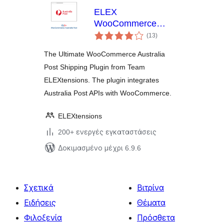
ELEX
WooCommerce
αξιολογήσεις
Australia Post
(13
)
σύνολο
Shipping
The Ultimate WooCommerce Australia
Post Shipping Plugin from Team
ELEXtensions. The plugin integrates
Australia Post APIs with WooCommerce.
ELEXtensions
200+ ενεργές εγκαταστάσεις
Δοκιμασμένο μέχρι 6.9.6
Σχετικά
Βιτρίνα
Ειδήσεις
Θέματα
Φιλοξενία
Πρόσθετα