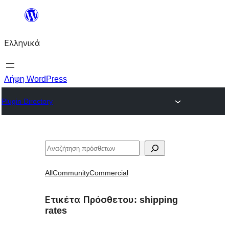
Μετάβαση
στο
Ελληνικά
περιεχόμενο
Λήψη WordPress
Plugin Directory
Αναζήτηση
All
Community
Commercial
Ετικέτα Πρόσθετου:
shipping
rates