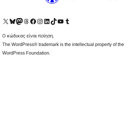
Visit our X (formerly Twitter) account
Visit our Bluesky account
Επισκεφθείτε τον λογαριασμό μας στο Mastodon
Visit our Threads account
Επισκεφτείτε τη σελίδα μας στο Facebook
Επισκεφθείτε τον λογαριασμό μας Instagram
Επισκεφθείτε τον λογαριασμό μας LinkedIn
Visit our TikTok account
Visit our YouTube channel
Visit our Tumblr account
Ο κώδικας είναι ποίηση.
The WordPress® trademark is the intellectual property of the
WordPress Foundation.