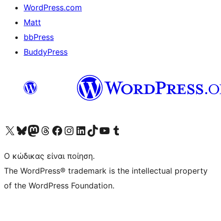
WordPress.com
Matt
bbPress
BuddyPress
Visit our X (formerly Twitter) account
Visit our Bluesky account
Επισκεφθείτε τον λογαριασμό μας στο Mastodon
Visit our Threads account
Επισκεφτείτε τη σελίδα μας στο Facebook
Επισκεφθείτε τον λογαριασμό μας Instagram
Επισκεφθείτε τον λογαριασμό μας LinkedIn
Visit our TikTok account
Visit our YouTube channel
Visit our Tumblr account
Ο κώδικας είναι ποίηση.
The WordPress® trademark is the intellectual property
of the WordPress Foundation.