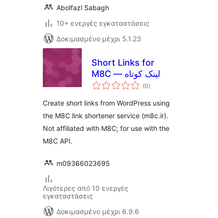
Abolfazl Sabagh
10+ ενεργές εγκαταστάσεις
Δοκιμασμένο μέχρι 5.1.23
Short Links for
M8C — لینک کوتاه
αξιολογήσεις
(0
)
σύνολο
Create short links from WordPress using
the M8C link shortener service (m8c.ir).
Not affiliated with M8C; for use with the
M8C API.
m09366023695
Λιγότερες από 10 ενεργές
εγκαταστάσεις
Δοκιμασμένο μέχρι 6.9.6