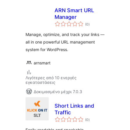
ARN Smart URL
Manager
αξιολογήσεις
(0
)
σύνολο
Manage, optimize, and track your links —
all in one powerful URL management
system for WordPress.
arnsmart
Λιγότερες από 10 ενεργές
εγκαταστάσεις
Δοκιμασμένο μέχρι 7.0.3
Short Links and
Traffic
αξιολογήσεις
(0
)
σύνολο
Easily readable and speakable