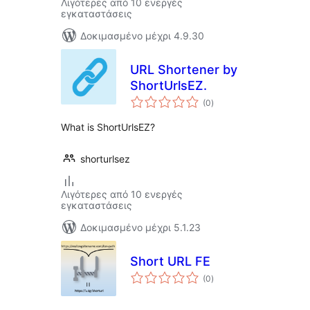
Λιγότερες από 10 ενεργές
εγκαταστάσεις
Δοκιμασμένο μέχρι 4.9.30
URL Shortener by
ShortUrlsEZ.
αξιολογήσεις
(0
)
σύνολο
What is ShortUrlsEZ?
shorturlsez
Λιγότερες από 10 ενεργές
εγκαταστάσεις
Δοκιμασμένο μέχρι 5.1.23
Short URL FE
αξιολογήσεις
(0
)
σύνολο