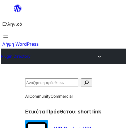
Μετάβαση
στο
Ελληνικά
περιεχόμενο
Λήψη WordPress
Plugin Directory
Αναζήτηση
All
Community
Commercial
Ετικέτα Πρόσθετου:
short link