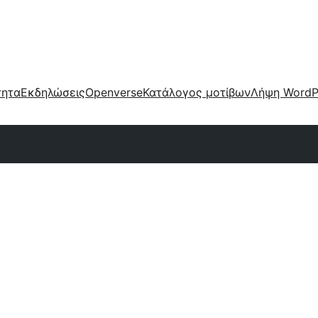
τητα
Εκδηλώσεις
Openverse
Κατάλογος μοτίβων
Λήψη WordP