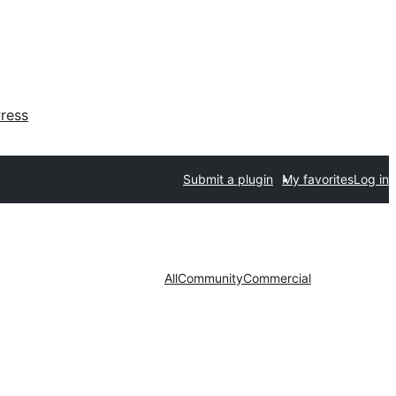
ress
Submit a plugin
My favorites
Log in
All
Community
Commercial