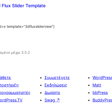
Flux Slider Template
id=x template="3dfluxsliderview"]
σμένο μέχρι 3.5.2
άθετε
Συμμετέχετε
WordPres
ποστήριξη
Εκδηλώσεις
Matt
ρογραμματιστές
Δωρίστε
bbPress
ordPress.TV
Swag
↗
BuddyPre