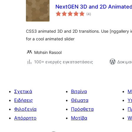
NextGEN 3D and 2D Animated 
αξιολογήσεις
(4
)
σύνολο
CSS3 animated 3D and 2D transitions. Use [nggallery 
for a cool animated slider
Mohsin Rasool
100+ ενεργές εγκαταστάσεις
Δοκιμα
Σχετικά
Βιτρίνα
Μ
Ειδήσεις
Θέματα
Υ
Φιλοξενία
Πρόσθετα
Π
Απόρρητο
Μοτίβα
W