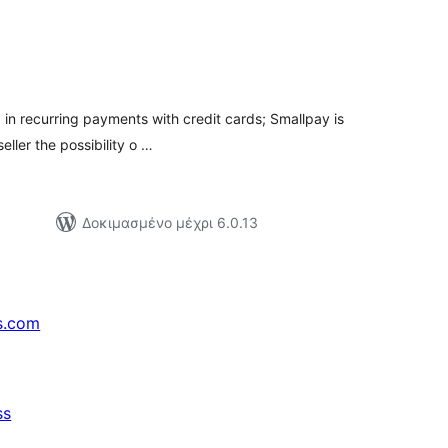
ξιολογήσεις
ύνολο
in recurring payments with credit cards; Smallpay is
eller the possibility o …
Δοκιμασμένο μέχρι 6.0.13
s.com
ss