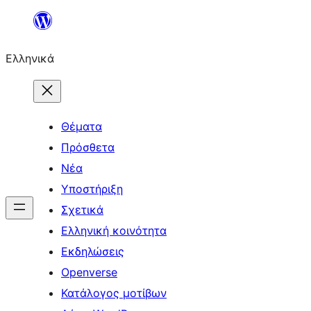
Μετάβαση
στο
Ελληνικά
περιεχόμενο
Θέματα
Πρόσθετα
Νέα
Υποστήριξη
Σχετικά
Ελληνική κοινότητα
Εκδηλώσεις
Openverse
Κατάλογος μοτίβων