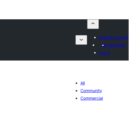
Submit a plugin
My favorites
Log in
All
Community
Commercial