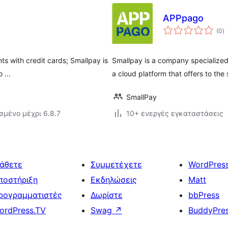
APPpago
α
(0
)
σ
s with credit cards; Smallpay is
Smallpay is a company specialized 
 o …
a cloud platform that offers to the s
SmallPay
σμένο μέχρι 6.8.7
10+ ενεργές εγκαταστάσεις
άθετε
Συμμετέχετε
WordPres
ποστήριξη
Εκδηλώσεις
Matt
ρογραμματιστές
Δωρίστε
bbPress
ordPress.TV
Swag
↗
BuddyPre