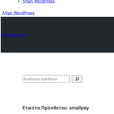
Λήψη WordPress
Λήψη WordPress
Plugin Directory
Αναζήτηση
Ετικέτα Πρόσθετου:
smallpay