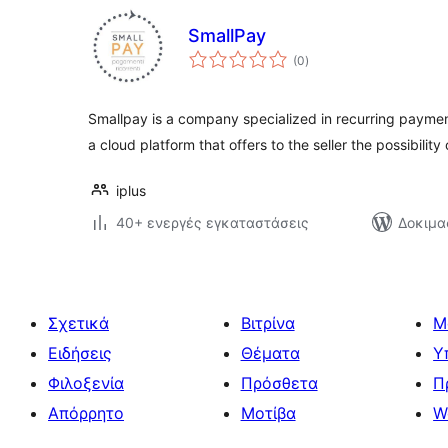
SmallPay
αξιολογήσεις
(0
)
σύνολο
Smallpay is a company specialized in recurring payment
a cloud platform that offers to the seller the possibility
iplus
40+ ενεργές εγκαταστάσεις
Δοκιμα
Σχετικά
Βιτρίνα
Μ
Ειδήσεις
Θέματα
Υ
Φιλοξενία
Πρόσθετα
Π
Απόρρητο
Μοτίβα
W