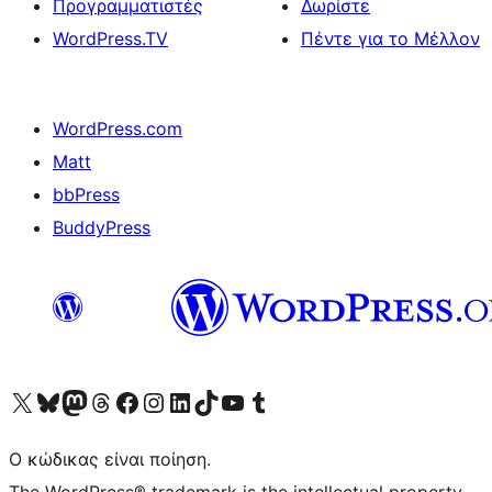
Προγραμματιστές
Δωρίστε
WordPress.TV
Πέντε για το Μέλλον
WordPress.com
Matt
bbPress
BuddyPress
Visit our X (formerly Twitter) account
Visit our Bluesky account
Επισκεφθείτε τον λογαριασμό μας στο Mastodon
Visit our Threads account
Επισκεφτείτε τη σελίδα μας στο Facebook
Επισκεφθείτε τον λογαριασμό μας Instagram
Επισκεφθείτε τον λογαριασμό μας LinkedIn
Visit our TikTok account
Visit our YouTube channel
Visit our Tumblr account
Ο κώδικας είναι ποίηση.