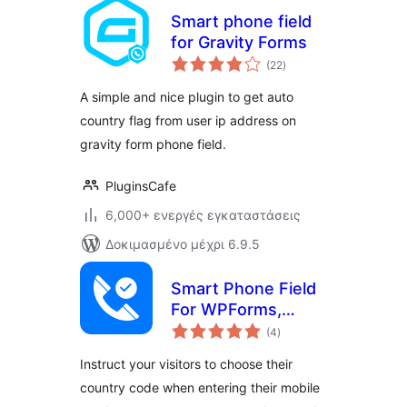
Smart phone field
for Gravity Forms
αξιολογήσεις
(22
)
σύνολο
A simple and nice plugin to get auto
country flag from user ip address on
gravity form phone field.
PluginsCafe
6,000+ ενεργές εγκαταστάσεις
Δοκιμασμένο μέχρι 6.9.5
Smart Phone Field
For WPForms,
αξιολογήσεις
Contact Form 7,
(4
)
σύνολο
Fluent Forms,
Instruct your visitors to choose their
Elementor Forms,
country code when entering their mobile
WooCommerce,