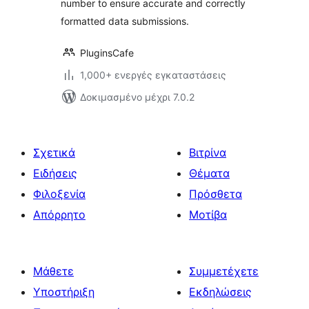
number to ensure accurate and correctly
Formidable Forms
formatted data submissions.
PluginsCafe
1,000+ ενεργές εγκαταστάσεις
Δοκιμασμένο μέχρι 7.0.2
Σχετικά
Βιτρίνα
Ειδήσεις
Θέματα
Φιλοξενία
Πρόσθετα
Απόρρητο
Μοτίβα
Μάθετε
Συμμετέχετε
Υποστήριξη
Εκδηλώσεις