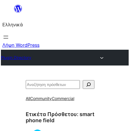
Μετάβαση
στο
Ελληνικά
περιεχόμενο
Λήψη WordPress
Plugin Directory
Αναζήτηση
All
Community
Commercial
Ετικέτα Πρόσθετου:
smart
phone field