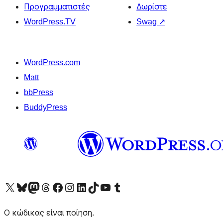
Προγραμματιστές
Δωρίστε
WordPress.TV
Swag
↗
WordPress.com
Matt
bbPress
BuddyPress
Visit our X (formerly Twitter) account
Visit our Bluesky account
Επισκεφθείτε τον λογαριασμό μας στο Mastodon
Visit our Threads account
Επισκεφτείτε τη σελίδα μας στο Facebook
Επισκεφθείτε τον λογαριασμό μας Instagram
Επισκεφθείτε τον λογαριασμό μας LinkedIn
Visit our TikTok account
Visit our YouTube channel
Visit our Tumblr account
Ο κώδικας είναι ποίηση.