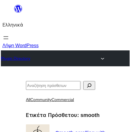
Μετάβαση
στο
Ελληνικά
περιεχόμενο
Λήψη WordPress
Plugin Directory
Αναζήτηση
All
Community
Commercial
Ετικέτα Πρόσθετου:
smooth