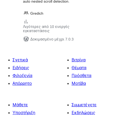
auto nested scroll detection.
Gredich
Λιγότερες από 10 ενεργές
εγκαταστάσεις
Δοκιμασμένο μέχρι 7.0.3
Σχετικά
Βιτρίνα
Ειδήσεις
Θέματα
Φιλοξενία
Πρόσθετα
Απόρρητο
Μοτίβα
Μάθετε
Συμμετέχετε
Υποστήριξη
Εκδηλώσεις