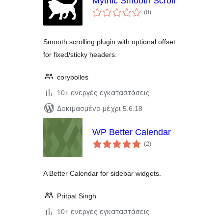
Mythic Smooth Scroll
αξιολογήσεις
(0
)
σύνολο
Smooth scrolling plugin with optional offset
for fixed/sticky headers.
corybolles
10+ ενεργές εγκαταστάσεις
Δοκιμασμένο μέχρι 5.6.18
WP Better Calendar
αξιολογήσεις
(2
)
σύνολο
A Better Calendar for sidebar widgets.
Pritpal Singh
10+ ενεργές εγκαταστάσεις