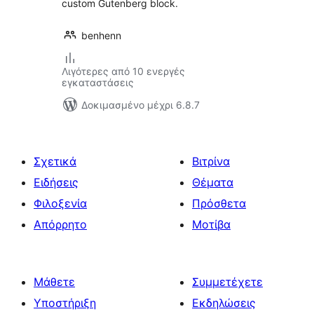
custom Gutenberg block.
benhenn
Λιγότερες από 10 ενεργές
εγκαταστάσεις
Δοκιμασμένο μέχρι 6.8.7
Σχετικά
Βιτρίνα
Ειδήσεις
Θέματα
Φιλοξενία
Πρόσθετα
Απόρρητο
Μοτίβα
Μάθετε
Συμμετέχετε
Υποστήριξη
Εκδηλώσεις