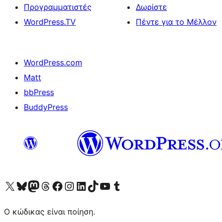
Προγραμματιστές
Δωρίστε
WordPress.TV
Πέντε για το Μέλλον
WordPress.com
Matt
bbPress
BuddyPress
Visit our X (formerly Twitter) account
Visit our Bluesky account
Επισκεφθείτε τον λογαριασμό μας στο Mastodon
Visit our Threads account
Επισκεφτείτε τη σελίδα μας στο Facebook
Επισκεφθείτε τον λογαριασμό μας Instagram
Επισκεφθείτε τον λογαριασμό μας LinkedIn
Visit our TikTok account
Visit our YouTube channel
Visit our Tumblr account
Ο κώδικας είναι ποίηση.