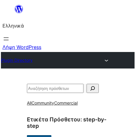
Μετάβαση
στο
Ελληνικά
περιεχόμενο
Λήψη WordPress
Plugin Directory
Αναζήτηση
All
Community
Commercial
Ετικέτα Πρόσθετου:
step-by-
step